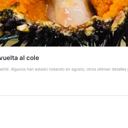
uelta al cole
drid. Algunos han estado rodando en agosto, otros ultiman detalles p