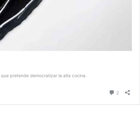
l que pretende democratizar la alta cocina.
comentari
2