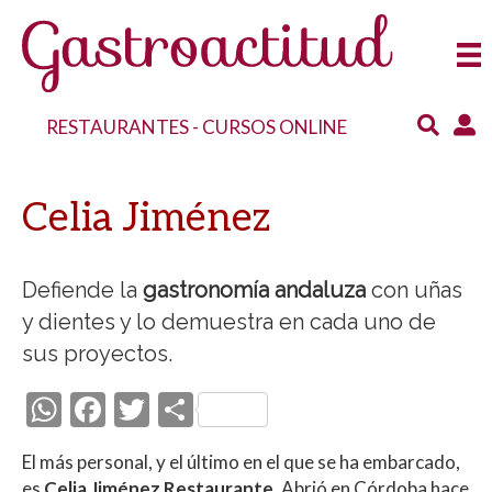
RESTAURANTES
-
CURSOS ONLINE
Celia Jiménez
Defiende la
gastronomía andaluza
con uñas
y dientes y lo demuestra en cada uno de
sus proyectos.
W
F
T
C
h
ac
w
o
El más personal, y el último en el que se ha embarcado,
at
e
itt
m
es
Celia Jiménez Restaurante.
Abrió en Córdoba hace