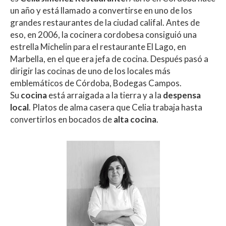
s
b
er
p
un año y está llamado a convertirse en uno de los
A
o
ar
grandes restaurantes de la ciudad califal. Antes de
eso, en 2006, la cocinera cordobesa consiguió una
p
o
ti
estrella Michelin para el restaurante El Lago, en
p
k
r
Marbella, en el que era jefa de cocina. Después pasó a
dirigir las cocinas de uno de los locales más
emblemáticos de Córdoba, Bodegas Campos.
Su
cocina
está arraigada a la tierra y a la
despensa
local
. Platos de alma casera que Celia trabaja hasta
convertirlos en bocados de
alta cocina
.