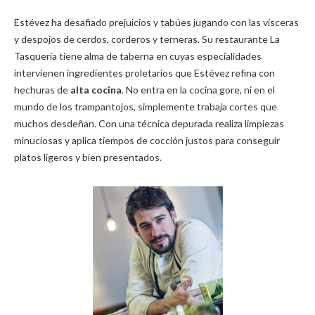
h
ac
w
o
Estévez ha desafiado prejuicios y tabúes jugando con las vísceras
at
e
itt
m
y despojos de cerdos, corderos y terneras. Su restaurante La
s
b
er
p
Tasquería tiene alma de taberna en cuyas especialidades
A
o
ar
intervienen ingredientes proletarios que Estévez refina con
hechuras de
alta cocina
. No entra en la cocina gore, ni en el
p
o
ti
mundo de los trampantojos, simplemente trabaja cortes que
p
k
r
muchos desdeñan. Con una técnica depurada realiza limpiezas
minuciosas y aplica tiempos de cocción justos para conseguir
platos ligeros y bien presentados.