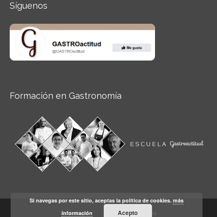
Síguenos
Formación en Gastronomía
Si navegas por este sitio, aceptas la política de cookies.
más
Acepto
información
Aviso legal
Condiciones de Uso