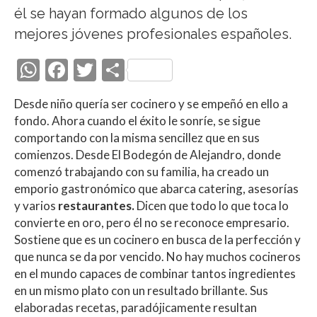
él se hayan formado algunos de los
mejores jóvenes profesionales españoles.
W
F
T
C
h
ac
w
o
Desde niño quería ser cocinero y se empeñó en ello a
at
e
itt
m
fondo. Ahora cuando el éxito le sonríe, se sigue
s
b
er
p
comportando con la misma sencillez que en sus
A
o
ar
comienzos. Desde El Bodegón de Alejandro, donde
comenzó trabajando con su familia, ha creado un
p
o
ti
emporio gastronómico que abarca catering, asesorías
p
k
r
y varios
restaurantes.
Dicen que todo lo que toca lo
convierte en oro, pero él no se reconoce empresario.
Sostiene que es un cocinero en busca de la perfección y
que nunca se da por vencido. No hay muchos cocineros
en el mundo capaces de combinar tantos ingredientes
en un mismo plato con un resultado brillante. Sus
elaboradas recetas, paradójicamente resultan