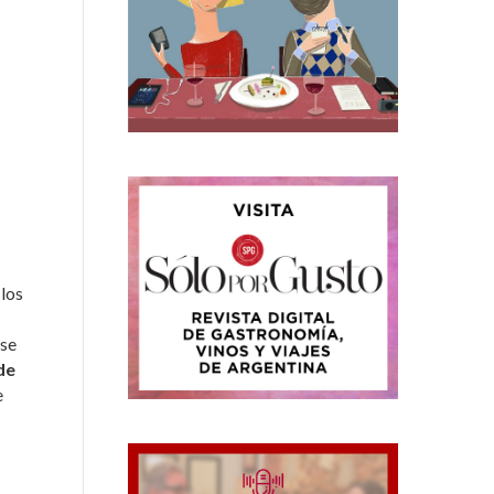
los
 se
de
e