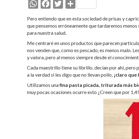
W
F
T
C
h
ac
w
o
Pero entiendo que en esta sociedad de prisas y capri
at
e
itt
m
que pensemos erróneamente que tardaremos menos si c
s
b
er
p
para nuestra salud.
A
o
ar
Me centraré en unos productos que parecen particul
nos venden que, como es pescado, es menos malo. Les
p
o
ti
y valora, pero al menos siempre desde el conocimient
p
k
r
Cada maestrillo tiene su librillo, decían por ahí, per
a la verdad si les digo que no llevan pollo,
¡claro que 
Utilizamos una
fina pasta picada, triturada más b
muy pocas ocasiones ocurre esto ¿Creen que por 1,49