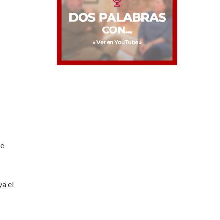
se
ya el