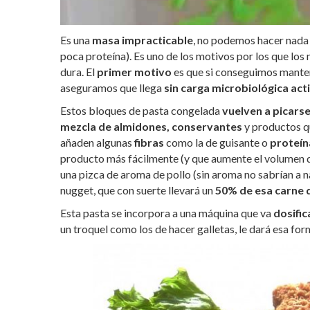
Es una
masa impracticable
, no podemos hacer nada 
poca proteína). Es uno de los motivos por los que los
dura. El
primer motivo
es que si conseguimos manten
aseguramos que llega
sin carga microbiológica act
Estos bloques de pasta congelada
vuelven a picars
mezcla de almidones, conservantes
y productos qu
añaden algunas
fibras
como la de guisante o
proteín
producto más fácilmente (y que aumente el volumen de
una pizca de aroma de pollo (sin aroma no sabrían a 
nugget, que con suerte llevará un
50% de esa carne 
Esta pasta se incorpora a una máquina que va
dosific
un troquel como los de hacer galletas, le dará esa for