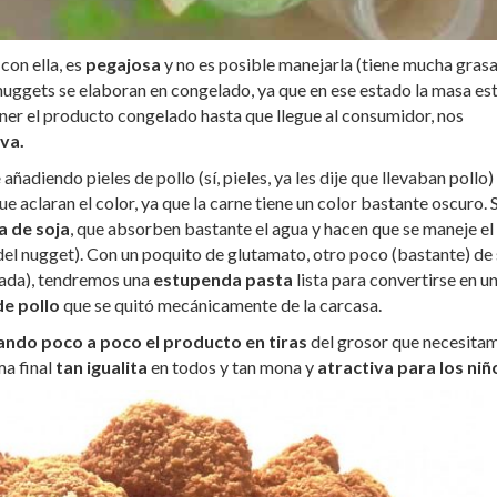
con ella, es
pegajosa
y no es posible manejarla (tiene mucha grasa
 nuggets se elaboran en congelado, ya que en ese estado la masa es
er el producto congelado hasta que llegue al consumidor, nos
iva.
e
añadiendo pieles de pollo (sí, pieles, ya les dije que llevaban pollo)
e aclaran el color, ya que la carne tiene un color bastante oscuro. 
a de soja
, que absorben bastante el agua y hacen que se maneje el
l nugget). Con un poquito de glutamato, otro poco (bastante) de 
nada), tendremos una
estupenda pasta
lista para convertirse en un
de pollo
que se quitó mecánicamente de la carcasa.
ando poco a poco el producto en tiras
del grosor que necesita
ma final
tan igualita
en todos y tan mona y
atractiva para los niñ