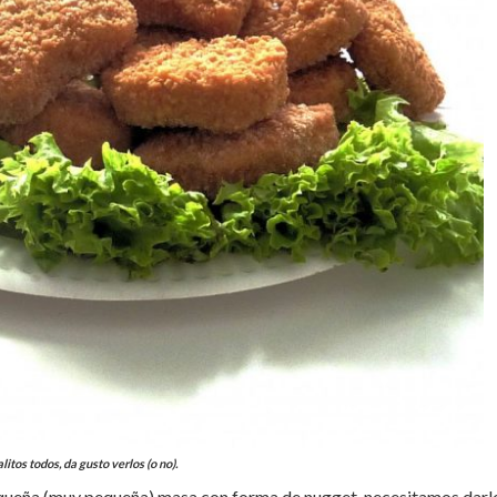
litos todos, da gusto verlos (o no).
ueña (muy pequeña) masa con forma de nugget, necesitamos darle