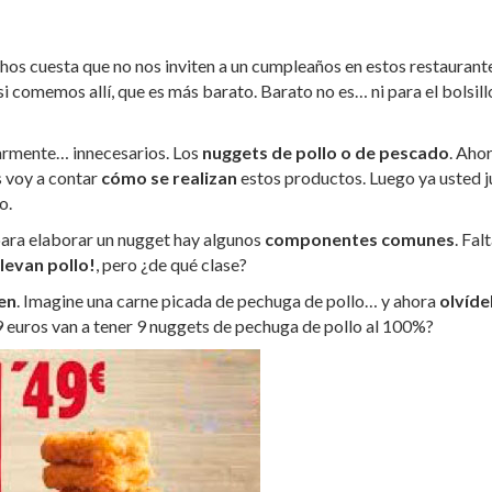
chos cuesta que no nos inviten a un cumpleaños en estos restaurant
omemos allí, que es más barato. Barato no es… ni para el bolsillo
armente… innecesarios. Los
nuggets de pollo
o de pescado
. Aho
 voy a contar
cómo se realizan
estos productos. Luego ya usted 
o.
o para elaborar un nugget hay algunos
componentes comunes
. Fal
llevan pollo!
, pero ¿de qué clase?
ien
. Imagine una carne picada de pechuga de pollo… y ahora
olvíde
 euros van a tener 9 nuggets de pechuga de pollo al 100%?