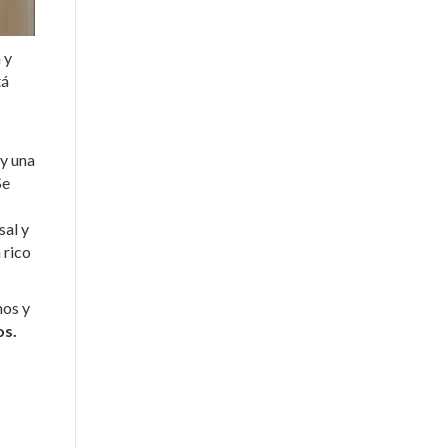
 y
tá
 y una
Se
sal y
 rico
mos y
os.