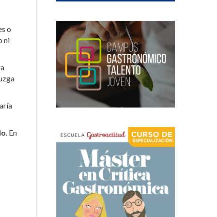
es o
 ni
ra
juzga
taría
lo
. En