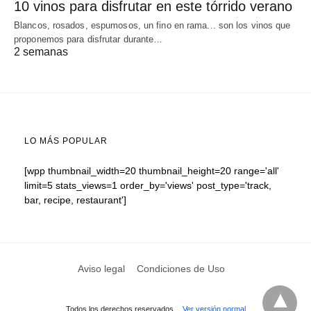
10 vinos para disfrutar en este tórrido verano
Blancos, rosados, espumosos, un fino en rama... son los vinos que
proponemos para disfrutar durante…
2 semanas
LO MÁS POPULAR
[wpp thumbnail_width=20 thumbnail_height=20 range='all'
limit=5 stats_views=1 order_by='views' post_type='track,
bar, recipe, restaurant']
Aviso legal
Condiciones de Uso
Todos los derechos reservados.
Ver versión normal