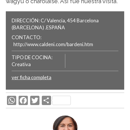
wagyu o charolaise. Así fue nuestra visita.
DIRECCIÓN:
C/ Valencia, 454
Barcelona
(BARCELONA)
.
ESPAÑA
CONTACTO:
http://www.caldeni.com/bardeni.htm
TIPO DE COCINA:
Creativa
ver ficha completa
W
F
T
C
h
ac
w
o
at
e
itt
m
s
b
er
p