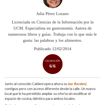
A
o
ar
p
o
ti
Julia Pérez Lozano
p
k
r
Licenciada en Ciencias de la Información por la
UCM. Especialista en gastronomía. Autora de
numerosos libros y guías. Trabaja con lo que más le
gusta: las palabras y los alimentos.
Publicado 12/02/2014
VALORACIÓN
6/6
Junto al conocido Caldeni opera ahora su
bar Bardeni
,
contiguo pero con acceso diferente desde la calle. Un nuevo
local que le ha permitido ampliar su oferta sin modificar el
espacio de cocina, idéntico para ambos locales.