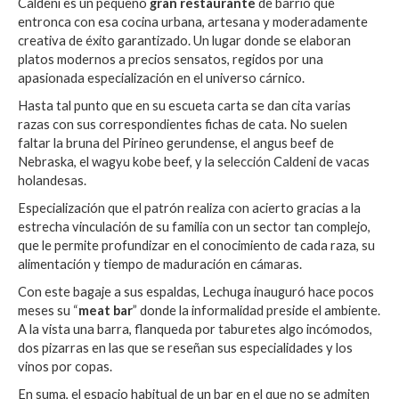
Caldeni es un pequeño
gran restaurante
de barrio que
entronca con esa cocina urbana, artesana y moderadamente
creativa de éxito garantizado. Un lugar donde se elaboran
platos modernos a precios sensatos, regidos por una
apasionada especialización en el universo cárnico.
Hasta tal punto que en su escueta carta se dan cita varias
razas con sus correspondientes fichas de cata. No suelen
faltar la bruna del Pirineo gerundense, el angus beef de
Nebraska, el wagyu kobe beef, y la selección Caldeni de vacas
holandesas.
Especialización que el patrón realiza con acierto gracias a la
estrecha vinculación de su familia con un sector tan complejo,
que le permite profundizar en el conocimiento de cada raza, su
alimentación y tiempo de maduración en cámaras.
Con este bagaje a sus espaldas, Lechuga inauguró hace pocos
meses su “
meat bar
” donde la informalidad preside el ambiente.
A la vista una barra, flanqueda por taburetes algo incómodos,
dos pizarras en las que se reseñan sus especialidades y los
vinos por copas.
En suma, el espacio habitual de un bar en el que no se admiten