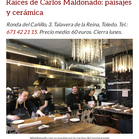
Raíces de Carlos Maldonado
: paisajes
y cerámica
Ronda del Cañillo, 3. Talavera de la Reina, Toledo. Tel.:
671 42 21 15
. Precio medio: 60 euros. Cierra lunes.
Maldonado con su equipo en la cocina del restaurante