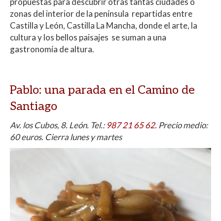
s
b
er
p
propuestas para descubrir otras tantas ciudades o
A
o
ar
zonas del interior de la península repartidas entre
Castilla y León, Castilla La Mancha, donde el arte, la
p
o
ti
cultura y los bellos paisajes se suman a una
p
k
r
gastronomía de altura.
Pablo: una parada en el Camino de
Santiago
Av. los Cubos, 8. León. Tel.:
987 21 65 62.
Precio medio:
60 euros. Cierra lunes y martes