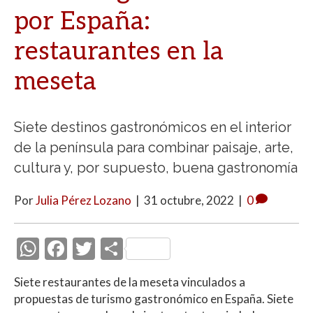
por España:
restaurantes en la
meseta
Siete destinos gastronómicos en el interior
de la península para combinar paisaje, arte,
cultura y, por supuesto, buena gastronomía
Por
Julia Pérez Lozano
|
31 octubre, 2022
|
0
W
F
T
C
h
ac
w
o
Siete restaurantes de la meseta vinculados a
at
e
itt
m
propuestas de turismo gastronómico en España. Siete