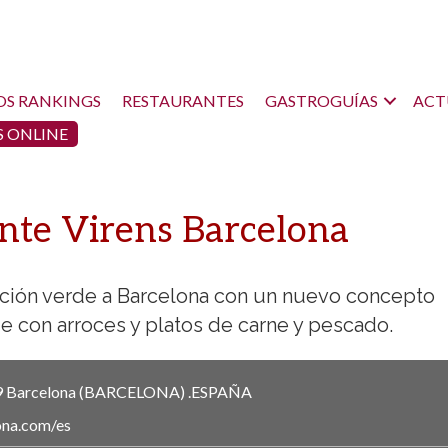
OS RANKINGS
RESTAURANTES
GASTROGUÍAS
ACT
 ONLINE
nte Virens Barcelona
ución verde a Barcelona con un nuevo concepto
de con arroces y platos de carne y pescado.
9
Barcelona
(BARCELONA)
.
ESPAÑA
ona.com/es