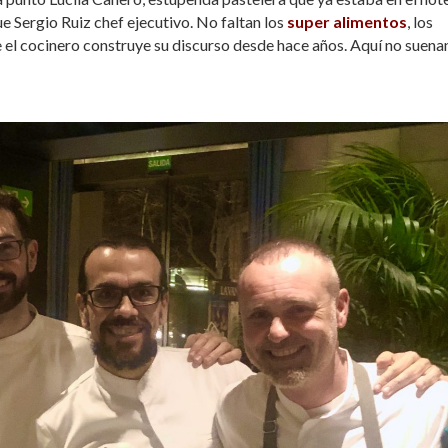
e Sergio Ruiz chef ejecutivo. No faltan los
super alimentos
, los
 el cocinero construye su discurso desde hace años. Aquí no suena