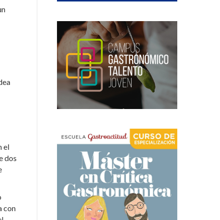
un
dea
 el
e dos
e
o
a con
el