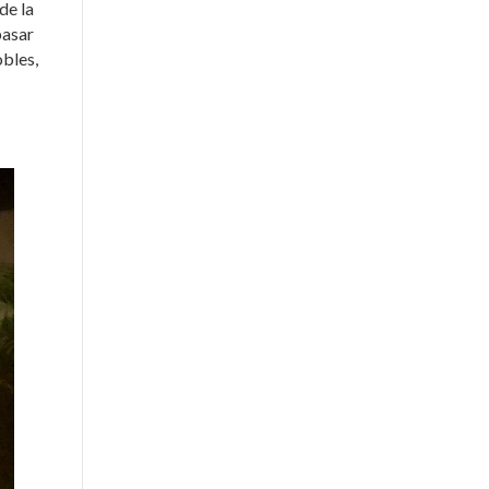
de la
pasar
obles,