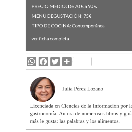
PRECIO MEDIO:
De 70 € a 90 €
MENÚ DEGUSTACIÓN:
75€
TIPO DE COCINA:
Contemporánea
ver ficha completa
W
F
T
C
h
ac
w
o
at
e
itt
m
s
b
er
p
Julia Pérez Lozano
A
o
ar
Licenciada en Ciencias de la Información por 
p
o
ti
gastronomía. Autora de numerosos libros y guía
p
k
r
más le gusta: las palabras y los alimentos.