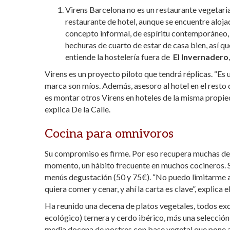
Virens Barcelona no es un restaurante vegetaria
restaurante de hotel, aunque se encuentre aloj
concepto informal, de espíritu contemporáneo, qu
hechuras de cuarto de estar de casa bien, así qu
entiende la hostelería fuera de
El Invernadero
Virens es un proyecto piloto que tendrá réplicas. “Es 
marca son míos. Además, asesoro al hotel en el resto 
es montar otros Virens en hoteles de la misma propie
explica De la Calle.
Cocina para omnivoros
Su compromiso es firme. Por eso recupera muchas de s
momento, un hábito frecuente en muchos cocineros. Se
menús degustación (50 y 75€). “No puedo limitarme al 
quiera comer y cenar, y ahí la carta es clave”, explica e
Ha reunido una decena de platos vegetales, todos exc
ecológico) ternera y cerdo ibérico, más una selecció
media docena de postres con base vegetal que pone a 