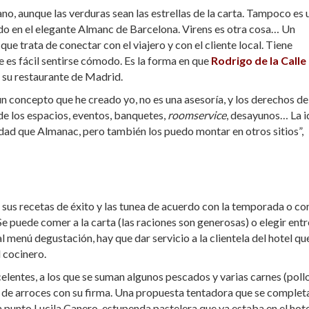
no, aunque las verduras sean las estrellas de la carta. Tampoco es 
ado en el elegante Almanc de Barcelona. Virens es otra cosa… Un
e trata de conectar con el viajero y con el cliente local. Tiene
e es fácil sentirse cómodo. Es la forma en que
Rodrigo de la Calle
, su restaurante de Madrid.
un concepto que he creado yo, no es una asesoría, y los derechos de
de los espacios, eventos, banquetes,
roomservice
, desayunos… La i
dad que Almanac, pero también los puedo montar en otros sitios”,
us recetas de éxito y las tunea de acuerdo con la temporada o con
 puede comer a la carta (las raciones son generosas) o elegir entr
menú degustación, hay que dar servicio a la clientela del hotel qu
l cocinero.
elentes, a los que se suman algunos pescados y varias carnes (poll
n de arroces con su firma. Una propuesta tentadora que se complet
punto Lucila Canero, estupenda pastelera que ya estaba en el hot