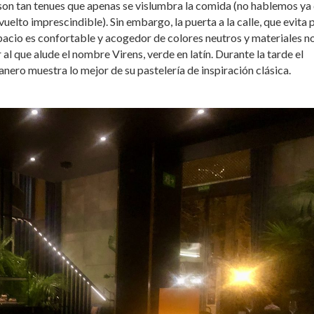
son tan tenues que apenas se vislumbra la comida (no hablemos ya 
vuelto imprescindible). Sin embargo, la puerta a la calle, que evita 
 espacio es confortable y acogedor de colores neutros y materiales n
al que alude el nombre Virens, verde en latín. Durante la tarde el
anero muestra lo mejor de su pastelería de inspiración clásica.