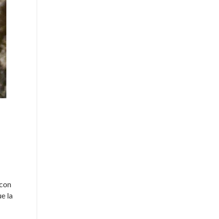
 con
e la