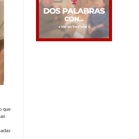
o que
man
sadas