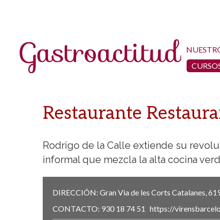
NUESTR
CURSOS
Restaurante Restaura
Rodrigo de la Calle extiende su revol
informal que mezcla la alta cocina ver
DIRECCIÓN:
Gran Via de les Corts Catalanes, 61
CONTACTO:
930 18 74 51
https://virensbarcel