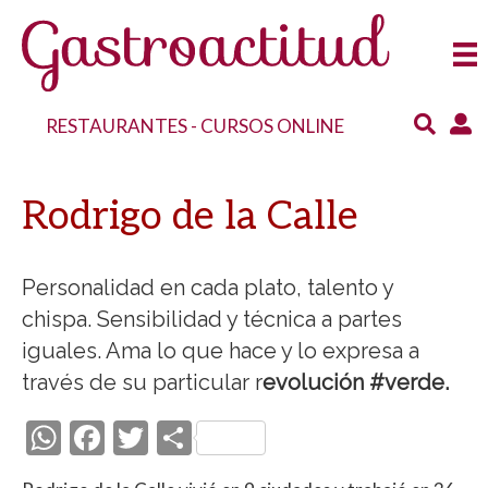
RESTAURANTES
-
CURSOS ONLINE
Rodrigo de la Calle
Personalidad en cada plato, talento y
chispa. Sensibilidad y técnica a partes
iguales. Ama lo que hace y lo expresa a
través de su particular r
evolución #verde.
W
F
T
C
h
ac
w
o