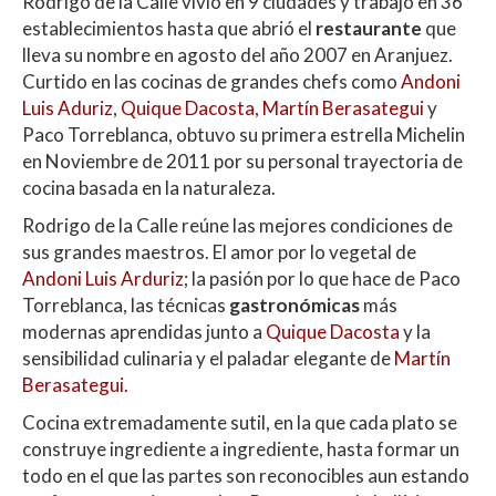
Rodrigo de la Calle vivió en 9 ciudades y trabajó en 36
at
e
itt
m
establecimientos hasta que abrió el
restaurante
que
s
b
er
p
lleva su nombre en agosto del año 2007 en Aranjuez.
A
o
ar
Curtido en las cocinas de grandes chefs como
Andoni
Luis Aduriz
,
Quique Dacosta
,
Martín Berasategui
y
p
o
ti
Paco Torreblanca, obtuvo su primera estrella Michelin
p
k
r
en Noviembre de 2011 por su personal trayectoria de
cocina basada en la naturaleza.
Rodrigo de la Calle reúne las mejores condiciones de
sus grandes maestros. El amor por lo vegetal de
Andoni Luis Arduriz
; la pasión por lo que hace de Paco
Torreblanca, las técnicas
gastronómicas
más
modernas aprendidas junto a
Quique Dacosta
y la
sensibilidad culinaria y el paladar elegante de
Martín
Berasategui.
Cocina extremadamente sutil, en la que cada plato se
construye ingrediente a ingrediente, hasta formar un
todo en el que las partes son reconocibles aun estando