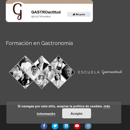
Formación en Gastronomía
Si navegas por este sitio, aceptas la política de cookies.
más
Acepto
información
Aviso legal
Condiciones de Uso
Facebook
Twitter
Linkedin
Youtube
Instagram