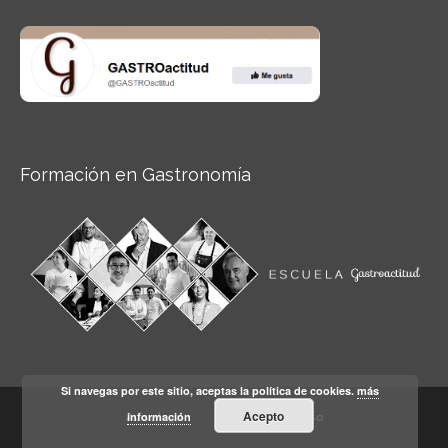
Formación en Gastronomía
Si navegas por este sitio, aceptas la política de cookies.
más
Acepto
información
Aviso legal
Condiciones de Uso