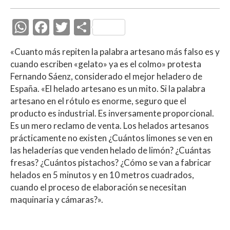
W
F
T
C
h
ac
w
o
«Cuanto más repiten la palabra artesano más falso es y
at
e
itt
m
cuando escriben «gelato» ya es el colmo» protesta
s
b
er
p
Fernando Sáenz, considerado el mejor heladero de
A
o
ar
España. «El helado artesano es un mito. Si la palabra
artesano en el rótulo es enorme, seguro que el
p
o
ti
producto es industrial. Es inversamente proporcional.
p
k
r
Es un mero reclamo de venta. Los helados artesanos
prácticamente no existen ¿Cuántos limones se ven en
las heladerías que venden helado de limón? ¿Cuántas
fresas? ¿Cuántos pistachos? ¿Cómo se van a fabricar
helados en 5 minutos y en 10 metros cuadrados,
cuando el proceso de elaboración se necesitan
maquinaria y cámaras?».