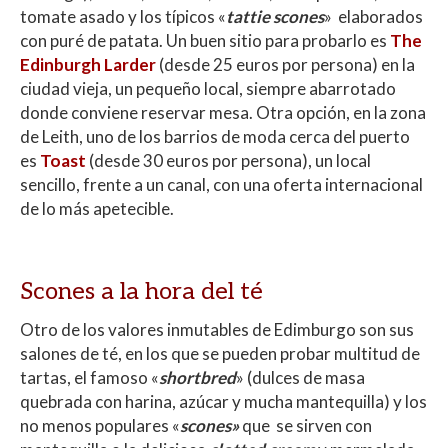
tomate asado y los típicos «
tattie scones
» elaborados
con puré de patata. Un buen sitio para probarlo es
The
Edinburgh Larder
(desde 25 euros por persona) en la
ciudad vieja, un pequeño local, siempre abarrotado
donde conviene reservar mesa. Otra opción, en la zona
de Leith, uno de los barrios de moda cerca del puerto
es
Toast
(desde 30 euros por persona), un local
sencillo, frente a un canal, con una oferta internacional
de lo más apetecible.
Scones a la hora del té
Otro de los valores inmutables de Edimburgo son sus
salones de té, en los que se pueden probar multitud de
tartas, el famoso «
shortbred
» (dulces de masa
quebrada con harina, azúcar y mucha mantequilla) y los
no menos populares «
scones»
que se sirven con