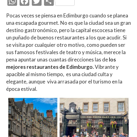
W
F
T
C
h
ac
w
o
Pocas veces se piensa en Edimburgo cuando se planea
at
e
itt
m
una escapada gourmet. No es que la ciudad sea un gran
s
b
er
p
destino gastronómico, pero la capital escocesa tiene
A
o
ar
un puñado de buenos restaurantes a los que acudir. Si
se visita por cualquier otro motivo, como pueden ser
p
o
ti
sus famosos festivales de teatro y música, merece la
p
k
r
pena apuntar unas cuantas direcciones las de
los
mejores restaurantes de Edimburgo.
Vibrante y
apacible al mismo tiempo, es una ciudad culta y
elegante, aunque viva arrasada por el turismo en la
época estival.