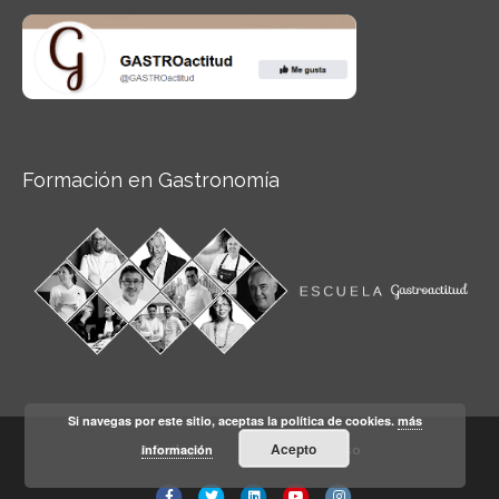
Formación en Gastronomía
Si navegas por este sitio, aceptas la política de cookies.
más
Acepto
información
Aviso legal
Condiciones de Uso
Facebook
Twitter
Linkedin
Youtube
Instagram