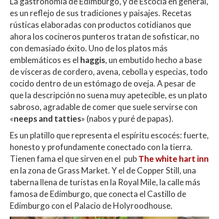
La gastronomía de Edimburgo, y de Escocia en general,
es un reflejo de sus tradiciones y paisajes. Recetas
rústicas elaboradas con productos cotidianos que
ahora los cocineros punteros tratan de sofisticar, no
con demasiado éxito. Uno de los platos más
emblemáticos es el
haggis
, un embutido hecho a base
de vísceras de cordero, avena, cebolla y especias, todo
cocido dentro de un estómago de oveja. A pesar de
que la descripción no suena muy apetecible, es un plato
sabroso, agradable de comer que suele servirse con
«
neeps and tatties
» (nabos y puré de papas).
Es un platillo que representa el espíritu escocés: fuerte,
honesto y profundamente conectado con la tierra.
Tienen fama el que sirven en el pub
The white hart inn
en la zona de Grass Market. Y el de Copper Still, una
taberna llena de turistas en la Royal Mile, la calle más
famosa de Edimburgo, que conecta el Castillo de
Edimburgo con el Palacio de Holyroodhouse.