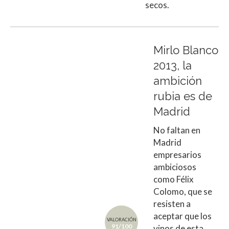
secos.
Mirlo Blanco
2013, la
ambición
rubia es de
Madrid
No faltan en
Madrid
empresarios
ambiciosos
como Félix
Colomo, que se
resisten a
aceptar que los
VALORACIÓN
91/100
vinos de esta