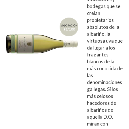
bodegas que se
creían
propietarios
VALORACIÓN
absolutos de la
93/100
albariño, la
virtuosa uva que
da lugar a los
fragantes
blancos de la
más conocida de
las
denominaciones
gallegas. Si los
más celosos
hacedores de
albariños de
aquella D.O.
miran con