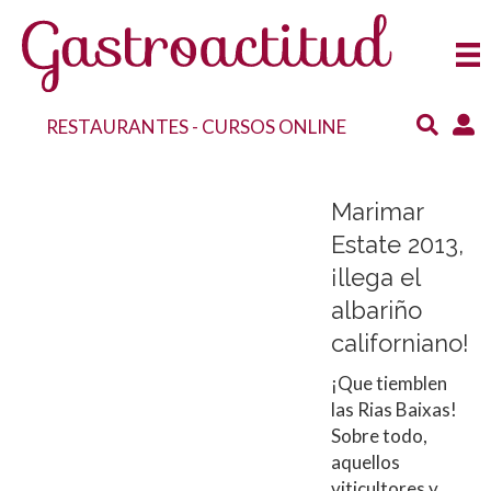
RESTAURANTES
-
CURSOS ONLINE
Marimar
Estate 2013,
¡llega el
albariño
californiano!
¡Que tiemblen
las Rias Baixas!
Sobre todo,
aquellos
viticultores y