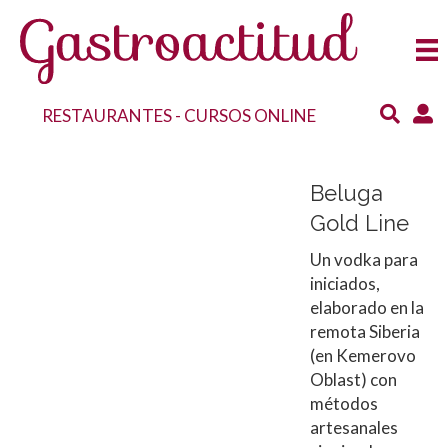
RESTAURANTES
-
CURSOS ONLINE
Beluga
Gold Line
Un vodka para
iniciados,
elaborado en la
remota Siberia
(en Kemerovo
Oblast) con
métodos
artesanales