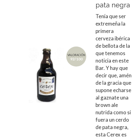
pata negra
Tenía que ser
extremeña la
primera
cerveza ibérica
de bellota de la
que tenemos
VALORACIÓN
92/100
noticia en este
Bar. Y hay que
decir que, amén
de la gracia que
supone echarse
al gaznate una
brown ale
nutrida como si
fuera un cerdo
de pata negra,
esta Cerex es