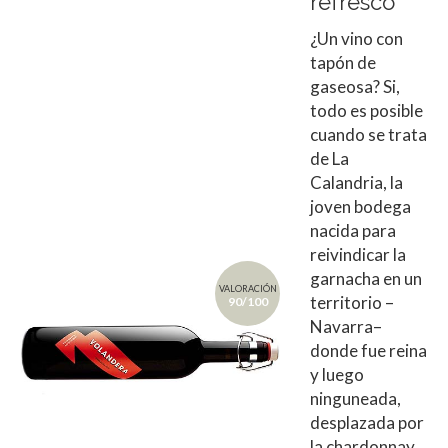
refresco
¿Un vino con
tapón de
gaseosa? Si,
todo es posible
cuando se trata
de La
Calandria, la
joven bodega
nacida para
reivindicar la
garnacha en un
VALORACIÓN
territorio –
90/100
Navarra–
donde fue reina
y luego
ninguneada,
desplazada por
la chardonnay,