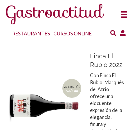
RESTAURANTES
-
CURSOS ONLINE
Finca El
Rubio 2022
Con Finca El
Rubio, Marqués
VALORACIÓN
del Atrio
93/100
ofrece una
elocuente
expresión de la
elegancia,
finura y