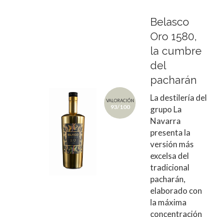
Belasco
Oro 1580,
la cumbre
del
pacharán
La destilería del
VALORACIÓN
93/100
grupo La
Navarra
presenta la
versión más
excelsa del
tradicional
pacharán,
elaborado con
la máxima
concentración