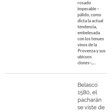
rosado
impecable –
pálido, como
dicta la actual
tendencia,
embelesada
con los tenues
vinos de la
Provenza y sus
ubicuos
clones–,…
Belasco
1580, el
pacharán
se viste de