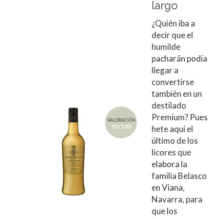
largo
¿Quién iba a
decir que el
humilde
pacharán podía
llegar a
convertirse
también en un
destilado
Premium? Pues
VALORACIÓN
92/100
hete aquí el
último de los
licores que
elabora la
familia Belasco
en Viana,
Navarra, para
que los