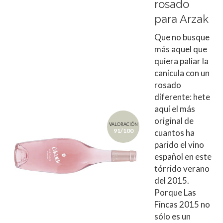
rosado
para Arzak
Que no busque
más aquel que
quiera paliar la
canícula con un
rosado
diferente: hete
aquí el más
original de
VALORACIÓN
91/100
cuantos ha
parido el vino
español en este
tórrido verano
del 2015.
Porque Las
Fincas 2015 no
sólo es un