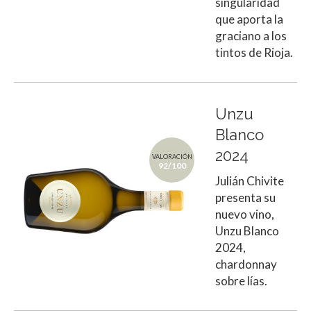
singularidad
que aporta la
graciano a los
tintos de Rioja.
Unzu
Blanco
2024
VALORACIÓN
92/100
Julián Chivite
presenta su
nuevo vino,
Unzu Blanco
2024,
chardonnay
sobre lías.