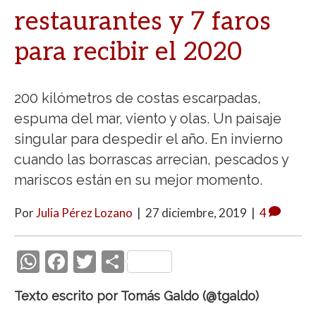
restaurantes y 7 faros
para recibir el 2020
200 kilómetros de costas escarpadas,
espuma del mar, viento y olas. Un paisaje
singular para despedir el año. En invierno
cuando las borrascas arrecian, pescados y
mariscos están en su mejor momento.
Por
Julia Pérez Lozano
|
27 diciembre, 2019
|
4
W
F
T
C
h
ac
w
o
Texto escrito por Tomás Galdo (
@tgaldo
)
at
e
itt
m