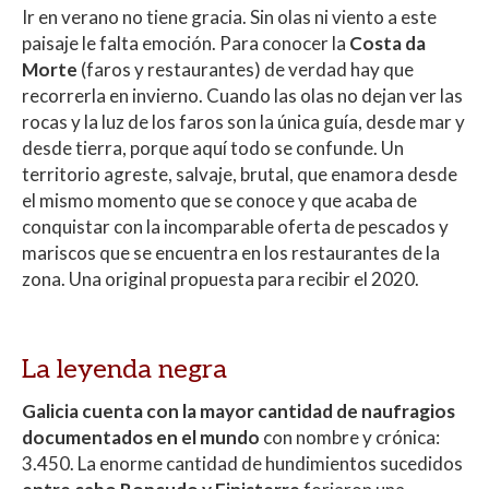
s
b
er
p
Ir en verano no tiene gracia. Sin olas ni viento a este
paisaje le falta emoción. Para conocer la
Costa da
A
o
ar
Morte
(faros y restaurantes) de verdad hay que
p
o
ti
recorrerla en invierno. Cuando las olas no dejan ver las
p
k
r
rocas y la luz de los faros son la única guía, desde mar y
desde tierra, porque aquí todo se confunde. Un
territorio agreste, salvaje, brutal, que enamora desde
el mismo momento que se conoce y que acaba de
conquistar con la incomparable oferta de pescados y
mariscos que se encuentra en los restaurantes de la
zona. Una original propuesta para recibir el 2020.
La leyenda negra
Galicia cuenta con la mayor cantidad de naufragios
documentados en el mundo
con nombre y crónica:
3.450. La enorme cantidad de hundimientos sucedidos