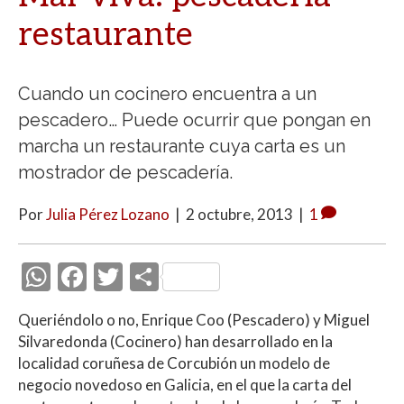
restaurante
Cuando un cocinero encuentra a un
pescadero… Puede ocurrir que pongan en
marcha un restaurante cuya carta es un
mostrador de pescadería.
Por
Julia Pérez Lozano
|
2 octubre, 2013
|
1
W
F
T
C
h
ac
w
o
Queriéndolo o no, Enrique Coo (Pescadero) y Miguel
at
e
itt
m
Silvaredonda (Cocinero) han desarrollado en la
s
b
er
p
localidad coruñesa de Corcubión un modelo de
A
o
ar
negocio novedoso en Galicia, en el que la carta del