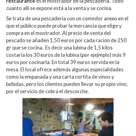
restaurante
es el mostrador de la pescadería. Todo
p
o
ti
cuanto allí se expone está a la venta y se cocina.
p
k
r
Se trata de una pescadería con un comedor anexo en el
que el público puede probar la mercancía que elige y
compra en el mostrador. Al precio de venta del
pescado se añaden 1,50 euros por cada ración de 250
gr que se cocina. Es decir una lubina de 1,5 kilos
costaría los 30 euros de la lubina (por ejejmplo) más 9
euros por cocinarla. En total 39 euros servida en la
mesa. El local ofrece además algunas especialidades
como la empanada y una carta cortita de vinos y
bebidas, pero los clientes pueden llevar su propio vino;
por el servicio de cobra el descorche.