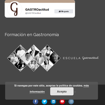
Formación en Gastronomía
Si navegas por este sitio, aceptas la política de cookies.
más
Acepto
información
Aviso legal
Condiciones de Uso
Facebook
Twitter
Linkedin
Youtube
Instagram