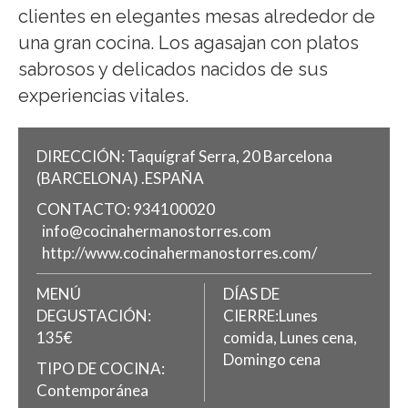
clientes en elegantes mesas alrededor de
una gran cocina. Los agasajan con platos
sabrosos y delicados nacidos de sus
experiencias vitales.
DIRECCIÓN:
Taquígraf Serra, 20
Barcelona
(BARCELONA)
.
ESPAÑA
CONTACTO:
934100020
info@cocinahermanostorres.com
http://www.cocinahermanostorres.com/
MENÚ
DÍAS DE
DEGUSTACIÓN:
CIERRE:Lunes
135€
comida, Lunes cena,
Domingo cena
TIPO DE COCINA:
Contemporánea