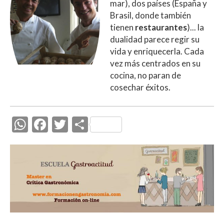
mar), dos países (España y
Brasil, donde también
tienen
restaurantes
)... la
dualidad parece regir su
vida y enriquecerla. Cada
vez más centrados en su
cocina, no paran de
cosechar éxitos.
W
F
T
C
h
ac
w
o
at
e
itt
m
s
b
er
p
A
o
ar
p
o
ti
p
k
r