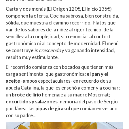
Carta y dos menús (El Origen 120€, El inicio 135€)
componen la oferta. Cocina sabrosa, bien construida,
sólida, que muestra el camino recorrido. Platos que
van de los sabores de la niñez al rigor técnico, de la
sencillez a la complejidad, sin renunciar al confort
gastronómico ni al concepto de modernidad. El menú
se construye
in crescendo
y va ganando intensidad,
resulta muy estimulante.
El recorrido comienza con bocados que tienen más
carga sentimental que gastronómica:
el pan y el
aceite
-ambos espectaculares- en recuerdo de su
abuela Catalina, la que les enseñó a comer y a cocinar;
un
brote de lirio
homenaje a su madre Moserrat;
encurtidos y salazones
memoria del paso de Sergio
por Jávea; las
pipas de girasol
que comían en verano
con su padre…