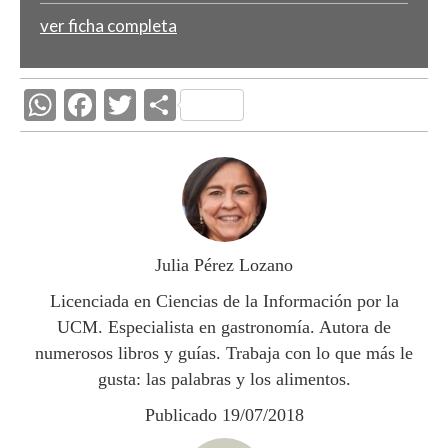
ver ficha completa
W
F
T
C
h
ac
w
o
at
e
itt
m
s
b
er
p
A
o
ar
p
o
ti
Julia Pérez Lozano
p
k
r
Licenciada en Ciencias de la Información por la
UCM. Especialista en gastronomía. Autora de
numerosos libros y guías. Trabaja con lo que más le
gusta: las palabras y los alimentos.
Publicado 19/07/2018