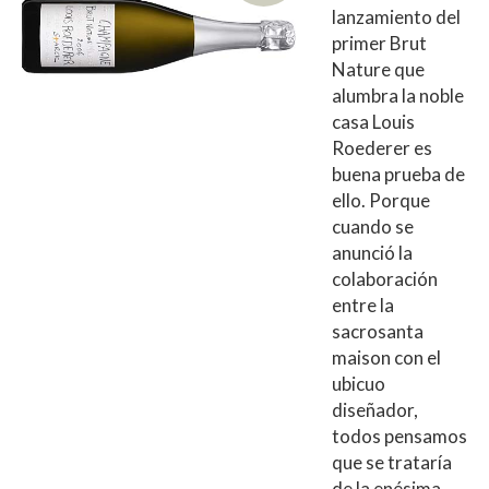
lanzamiento del
primer Brut
Nature que
alumbra la noble
casa Louis
Roederer es
buena prueba de
ello. Porque
cuando se
anunció la
colaboración
entre la
sacrosanta
maison con el
ubicuo
diseñador,
todos pensamos
que se trataría
de la enésima