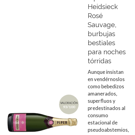
Heidsieck
Rosé
Sauvage,
burbujas
bestiales
para noches
tórridas
Aunque insistan
en vendérnoslos
como bebedizos
amanerados,
superfluos y
VALORACIÓN
93/100
predestinados al
consumo
estacional de
pseudoabstemios,