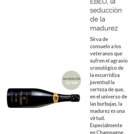
EBEO, la
seducción
de la
madurez
Sirva de
consuelo a los
veteranos que
sufren el agravio
cronológico de
la escurridiza
VALORACIÓN
juventud la
92/100
certeza de que,
en el universo de
las burbujas, la
madurez es una
virtud.
Especialmente
en Champagne,