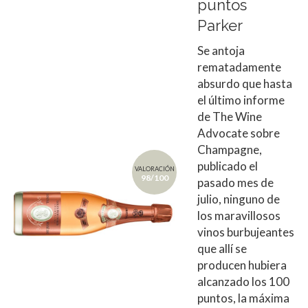
puntos
Parker
Se antoja
rematadamente
absurdo que hasta
el último informe
de The Wine
Advocate sobre
Champagne,
publicado el
VALORACIÓN
98/100
pasado mes de
julio, ninguno de
los maravillosos
vinos burbujeantes
que allí se
producen hubiera
alcanzado los 100
puntos, la máxima