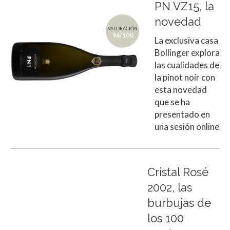
PN VZ15, la
novedad
VALORACIÓN
96/100
La exclusiva casa
Bollinger explora
las cualidades de
la pinot noir con
esta novedad
que se ha
presentado en
una sesión online
Cristal Rosé
2002, las
burbujas de
los 100