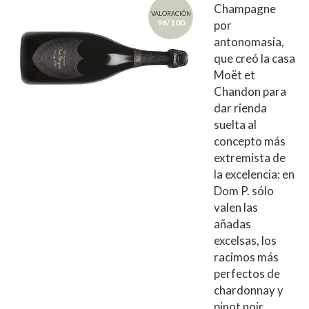
Champagne
VALORACIÓN
96/100
por
antonomasia,
que creó la casa
Moët et
Chandon para
dar rienda
suelta al
concepto más
extremista de
la excelencia: en
Dom P. sólo
valen las
añadas
excelsas, los
racimos más
perfectos de
chardonnay y
pinot noir