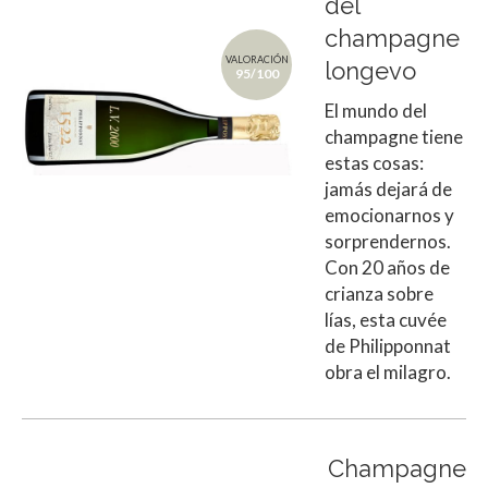
del
champagne
VALORACIÓN
longevo
95/100
El mundo del
champagne tiene
estas cosas:
jamás dejará de
emocionarnos y
sorprendernos.
Con 20 años de
crianza sobre
lías, esta cuvée
de Philipponnat
obra el milagro.
Champagne