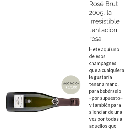
Rosé Brut
2005, la
irresistible
tentación
rosa
Hete aquí uno
de esos
champagnes
que a cualquiera
le gustaría
tener a mano,
VALORACIÓN
95/100
para bebérselo
–por supuesto–
y también para
silenciar de una
vez por todas a
aquellos que