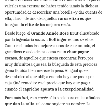
p
k
r
valerles una excusa: no haber tenido jamás la dichosa
oportunidad de descorchar una botella –y dar cuenta de
ella, claro– de uno de aquellos
raros elixires
que
integran
la elite
de los mejores
rosés
.
Desde luego, el
Grande Année Rosé Brut
elucubrado
por la legendaria
maison
Bollinger
es uno de ellos.
Como casi todas las mejores cosas de este mundo, el
grandioso rosado de esta casa es un
champagne
escaso
, de aquellos que cuesta encontrar. Pero, por
muy dificultosa que sea, la búsqueda de esta preciosa
gema líquida bien merece la pena. Al igual que el
desembolso al que obliga cuando hay que pasar por
caja. Qué remedio: es el precio que hay que pagar
cuando el
capricho apunta a la excepcionalidad
.
Para más
inri
, esta
cuvée
sólo se elabora en las
añadas
que dan la talla
, tal como sugiere su nombre. La