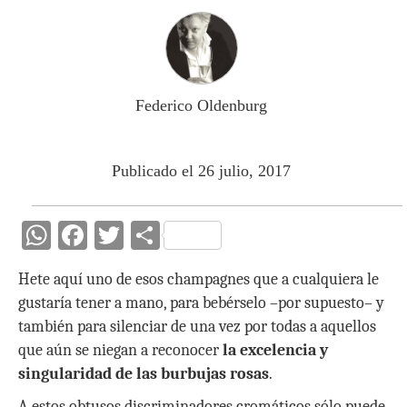
Federico Oldenburg
Publicado el 26 julio, 2017
W
F
T
C
h
ac
w
o
Hete aquí uno de esos champagnes que a cualquiera le
at
e
itt
m
gustaría tener a mano, para bebérselo –por supuesto– y
s
b
er
p
también para silenciar de una vez por todas a aquellos
A
o
ar
que aún se niegan a reconocer
la excelencia y
p
o
ti
singularidad de las burbujas rosas
.
A estos obtusos discriminadores cromáticos sólo puede