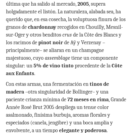
última que ha salido al mercado,
2005
, supera
holgadamente el listón. La naturaleza, alabada sea, ha
querido que, en esa cosecha, la voluptuosa finura de los
granos de
chardonnay
recogidos en Chouilly, Mesnil-
sur-Oger y otros benditos
crus
de la Côte des Blancs y
los racimos de
pinot noir
de Aÿ y Verzenay –
principalmente– se aliaran en un champagne
majestuoso, cuyo
assemblage
tiene un componente
singular: un
5% de vino tinto
procedente de la
Côte
aux Enfants
.
Con estas armas, una fermentación en
tinos de
madera
–otra singularidad de Bollinger– y una
paciente crianza mínima de
72 meses en rima
, Grande
Année Rosé Brut 2005 despliega un tenue color
asalmonado, finísima burbuja, aromas florales y
especiados (canela, jengibre) y una boca amplia y
envolvente, a un tiempo
elegante y poderosa
.