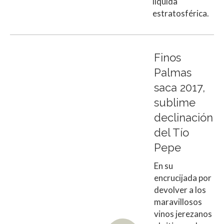
líquida
estratosférica.
Finos
Palmas
saca 2017,
sublime
declinación
del Tío
Pepe
En su
encrucijada por
devolver a los
maravillosos
vinos jerezanos