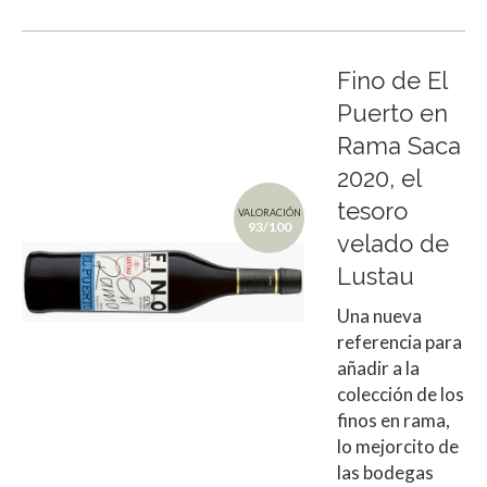
Fino de El
Puerto en
Rama Saca
2020, el
tesoro
VALORACIÓN
93/100
velado de
Lustau
Una nueva
referencia para
añadir a la
colección de los
finos en rama,
lo mejorcito de
las bodegas