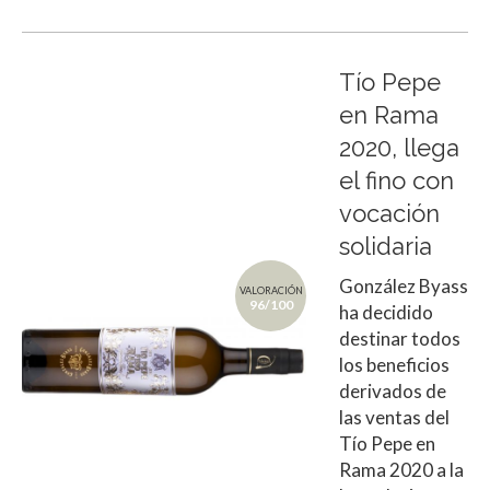
Tío Pepe
en Rama
2020, llega
el fino con
vocación
solidaria
González Byass
VALORACIÓN
96/100
ha decidido
destinar todos
los beneficios
derivados de
las ventas del
Tío Pepe en
Rama 2020 a la