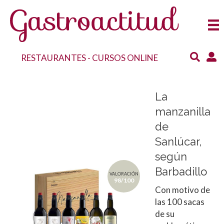
RESTAURANTES
-
CURSOS ONLINE
La
manzanilla
de
Sanlúcar,
según
Barbadillo
VALORACIÓN
98/100
Con motivo de
las 100 sacas
de su