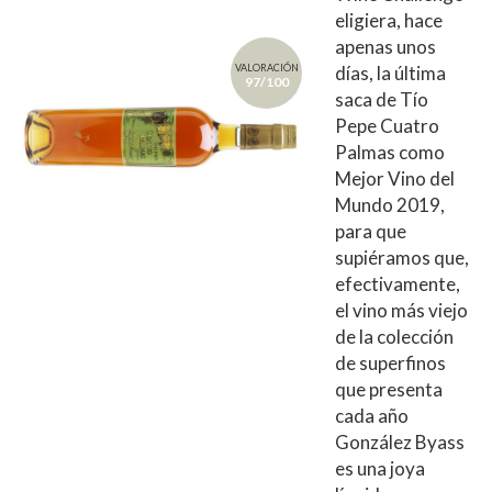
eligiera, hace
apenas unos
VALORACIÓN
días, la última
97/100
saca de Tío
Pepe Cuatro
Palmas como
Mejor Vino del
Mundo 2019,
para que
supiéramos que,
efectivamente,
el vino más viejo
de la colección
de superfinos
que presenta
cada año
González Byass
es una joya