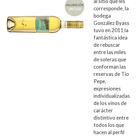
al sitio que les
VALORACIÓN
corresponde, la
95/100
bodega
González Byass
tuvo en 2011 la
fantástica idea
de rebuscar
entre las miles
de soleras que
conforman las
reservas de Tío
Pepe,
expresiones
individualizadas
de los vinos de
carácter
distintivo entre
todos los que
hacen al perfil