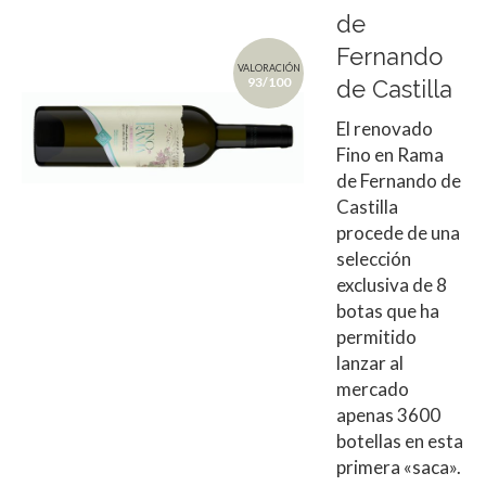
de
Fernando
VALORACIÓN
93/100
de Castilla
El renovado
Fino en Rama
de Fernando de
Castilla
procede de una
selección
exclusiva de 8
botas que ha
permitido
lanzar al
mercado
apenas 3600
botellas en esta
primera «saca».