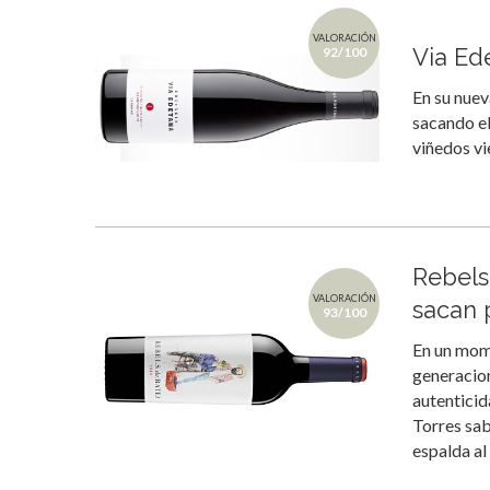
VALORACIÓN
Via Ede
92/100
En su nuev
sacando el
viñedos vie
Rebels
VALORACIÓN
sacan 
93/100
En un mome
generacio
autenticid
Torres sab
espalda al