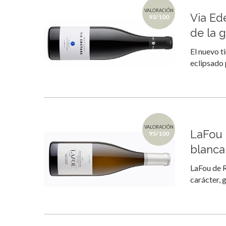
VALORACIÓN
Via Ed
93/100
de la 
El nuevo t
eclipsado 
VALORACIÓN
LaFou 
95/100
blanca
LaFou de 
carácter, 