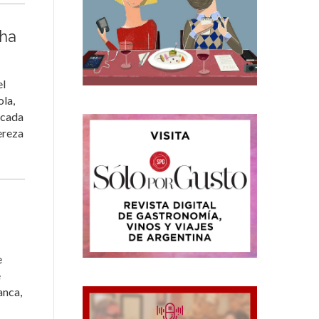
cha
el
ola,
icada
ereza
e
e
anca,