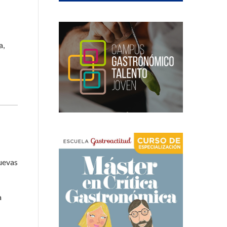
a,
nuevas
a