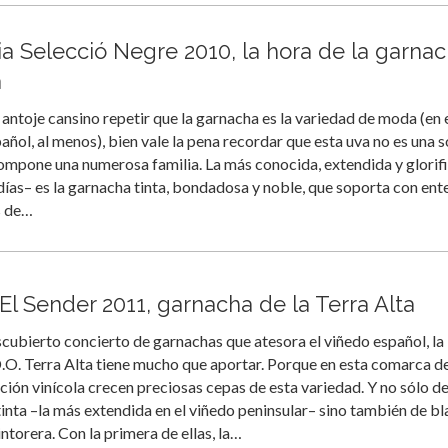
ia Selecció Negre 2010, la hora de la garna
a
antoje cansino repetir que la garnacha es la variedad de moda (en 
añol, al menos), bien vale la pena recordar que esta uva no es una s
ompone una numerosa familia. La más conocida, extendida y glorif
días– es la garnacha tinta, bondadosa y noble, que soporta con ent
s de…
El Sender 2011, garnacha de la Terra Alta
scubierto concierto de garnachas que atesora el viñedo español, la
O. Terra Alta tiene mucho que aportar. Porque en esta comarca d
ición vinícola crecen preciosas cepas de esta variedad. Y no sólo d
inta –la más extendida en el viñedo peninsular– sino también de bl
intorera. Con la primera de ellas, la…