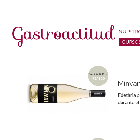
NUESTR
CURSOS
VALORACIÓN
92/100
Minvant
Edetària p
durante el