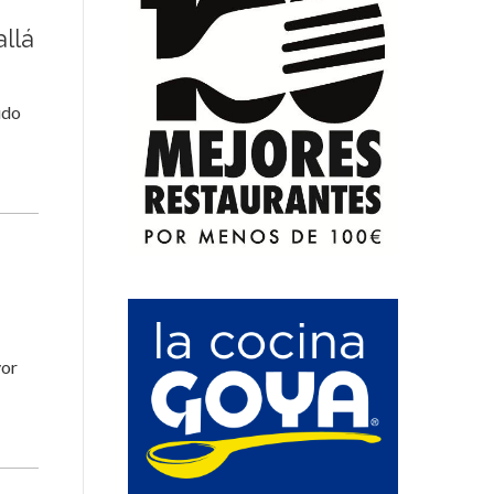
llá
udo
yor