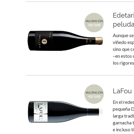
Edetar
VALORACIÓN
pelud
92/100
Aunque se 
viñedo esp
sino que c
–en estos 
los rigore
LaFou 
VALORACIÓN
92/100
En el rede
pequeña D.
larga trad
garnacha t
e incluso t