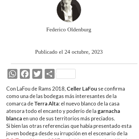
Federico Oldenburg
Publicado el 24 octubre, 2023
W
F
T
C
h
ac
w
o
Con LaFou de Rams 2018,
Celler LaFou
se confirma
at
e
itt
m
como una de las bodegas más interesantes de la
s
b
er
p
comarca de
Terra Alta
: el nuevo blanco de la casa
A
o
ar
atesora todo el encanto y poderío de la
garnacha
blanca
en uno de sus territorios más preciados.
p
o
ti
Si bien las otras referencias que había presentado esta
p
k
r
joven bodega desde su irrupción en el escenario de la