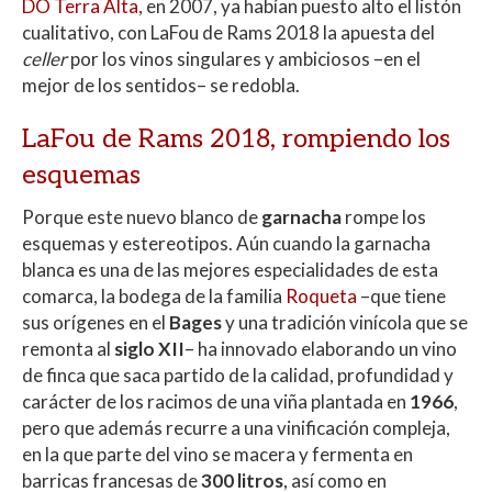
DO Terra Alta
, en 2007, ya habían puesto alto el listón
cualitativo, con LaFou de Rams 2018 la apuesta del
celler
por los vinos singulares y ambiciosos –en el
mejor de los sentidos– se redobla.
LaFou de Rams 2018, rompiendo los
esquemas
Porque este nuevo blanco de
garnacha
rompe los
esquemas y estereotipos. Aún cuando la garnacha
blanca es una de las mejores especialidades de esta
comarca, la bodega de la familia
Roqueta
–que tiene
sus orígenes en el
Bages
y una tradición vinícola que se
remonta al
siglo XII
– ha innovado elaborando un vino
de finca que saca partido de la calidad, profundidad y
carácter de los racimos de una viña plantada en
1966
,
pero que además recurre a una vinificación compleja,
en la que parte del vino se macera y fermenta en
barricas francesas de
300 litros
, así como en