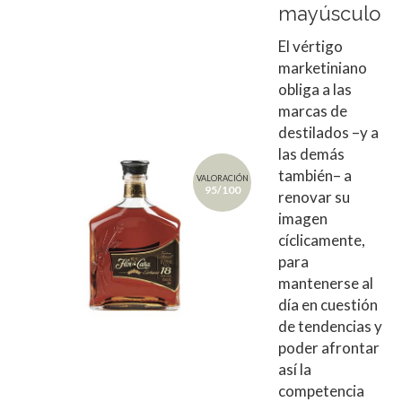
mayúsculo
El vértigo
marketiniano
obliga a las
marcas de
destilados –y a
las demás
también– a
VALORACIÓN
95/100
renovar su
imagen
cíclicamente,
para
mantenerse al
día en cuestión
de tendencias y
poder afrontar
así la
competencia