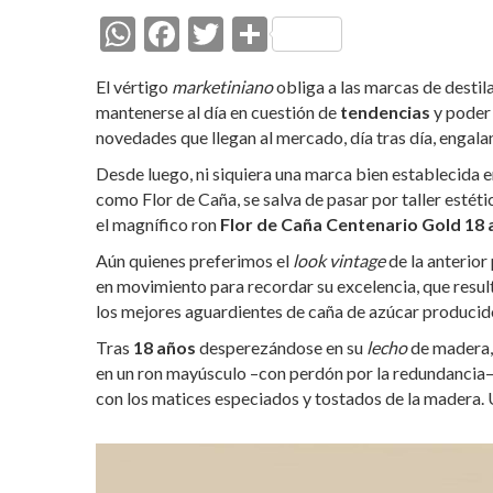
W
F
T
C
h
ac
w
o
El vértigo
marketiniano
obliga a las marcas de destil
at
e
itt
m
mantenerse al día en cuestión de
tendencias
y poder 
s
b
er
p
novedades que llegan al mercado, día tras día, engala
A
o
ar
Desde luego, ni siquiera una marca bien establecida 
como Flor de Caña, se salva de pasar por taller estéti
p
o
ti
el magnífico ron
Flor de Caña Centenario Gold 18 
p
k
r
Aún quienes preferimos el
look vintage
de la anterior
en movimiento para recordar su excelencia, que resu
los mejores aguardientes de caña de azúcar producido
Tras
18 años
desperezándose en su
lecho
de madera
en un ron mayúsculo –con perdón por la redundancia–
con los matices especiados y tostados de la madera. U