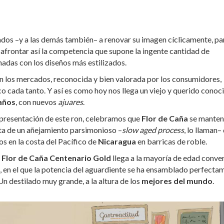
ados –y a las demás también– a renovar su imagen cíclicamente, pa
afrontar así la competencia que supone la ingente cantidad de
nadas con los diseños más estilizados.
en los mercados, reconocida y bien valorada por los consumidores,
co cada tanto. Y así es como hoy nos llega un viejo y querido conoc
años
, con nuevos
ajuares
.
 presentación de este ron, celebramos que
Flor de Caña
se mante
lta de un añejamiento parsimonioso –
slow aged process
, lo llaman–
s en la costa del Pacífico de
Nicaragua
en barricas de roble.
,
Flor de Caña Centenario Gold
llega a la mayoría de edad conve
, en el que la potencia del aguardiente se ha ensamblado perfecta
n destilado muy grande, a la altura de los
mejores del mundo
.