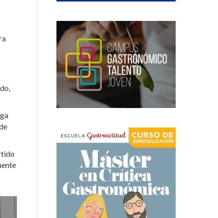
ra
ido,
nga
 de
rtido
mente