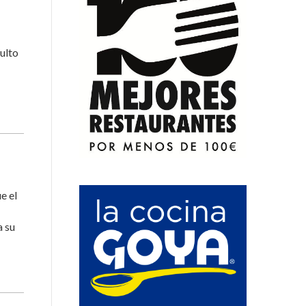
culto
e el
a su