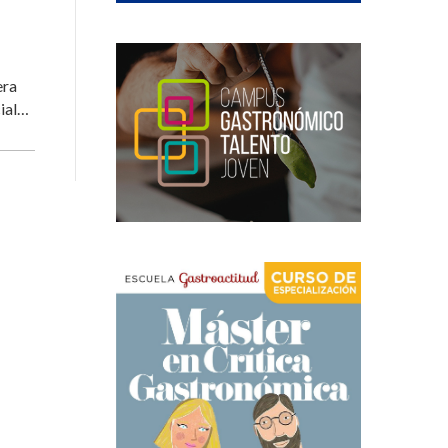
era
cial…