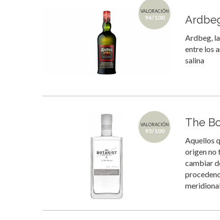
VALORACIÓN
Ardbeg
94/100
Ardbeg, la
entre los 
salina
The Bot
VALORACIÓN
95/100
Aquellos q
origen no 
cambiar de
procedenci
meridional