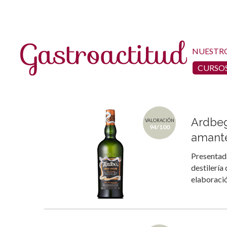
NUESTR
CURSOS
Ardbeg
VALORACIÓN
94/100
amante
Presentada
destilería
elaboració