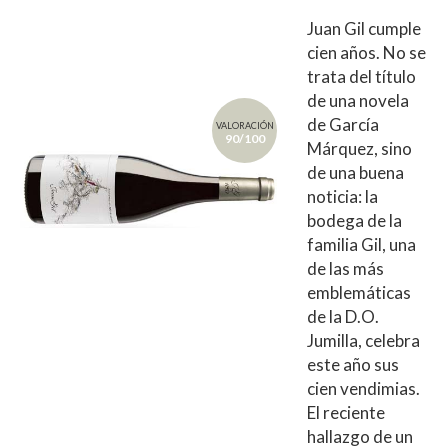
Juan Gil cumple
cien años. No se
trata del título
de una novela
de García
VALORACIÓN
90/100
Márquez, sino
de una buena
noticia: la
bodega de la
familia Gil, una
de las más
emblemáticas
de la D.O.
Jumilla, celebra
este año sus
cien vendimias.
El reciente
hallazgo de un