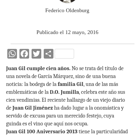
Federico Oldenburg
Publicado el 12 mayo, 2016
W
F
T
C
h
ac
w
o
Juan Gil cumple cien años.
No se trata del título de
at
e
itt
m
una novela de García Márquez, sino de una buena
s
b
er
p
noticia: la bodega de la
familia Gil
, una de las más
A
o
ar
emblemáticas de la
D.O. Jumilla
, celebra este año sus
p
o
ti
cien vendimias. El reciente hallazgo de un viejo diario
de
Juan Gil Jiménez
ha dado lugar a la onomástica y
p
k
r
servido de excusa para un merecido festejo, cuya
guinda es el vino que aquí nos ocupa.
Juan Gil 100 Aniversario 2013
tiene la particularidad