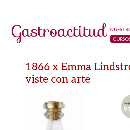
NUESTR
CURSOS
1866 x Emma Lindströ
viste con arte
VAL
9