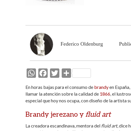
Federico Oldenburg
Publi
W
F
T
C
h
ac
w
o
En horas bajas para el consumo de
brandy
en España, 
at
e
itt
m
llamar la atención sobre la calidad de
1866
, el lustr
s
b
er
p
especial que hoy nos ocupa, con diseño de la artista 
A
o
ar
Brandy jerezano y
fluid art
p
o
ti
La creadora escandinava, mentora del
fluid art
, dice
p
k
r