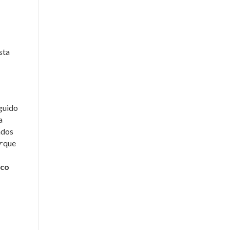
sta
guido
a
ados
r
que
ico