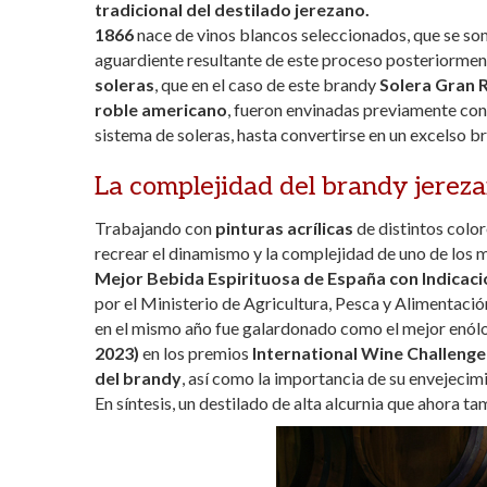
tradicional del destilado jerezano.
1866
nace de vinos blancos seleccionados, que se so
aguardiente resultante de este proceso posteriormen
soleras
, que en el caso de este brandy
Solera Gran 
roble americano
, fueron envinadas previamente con
sistema de soleras, hasta convertirse en un excelso 
La complejidad del brandy jerez
Trabajando con
pinturas acrílicas
de distintos colo
recrear el dinamismo y la complejidad de uno de los 
Mejor Bebida Espirituosa de España con Indicac
por el Ministerio de Agricultura, Pesca y Alimentació
en el mismo año fue galardonado como el mejor enólo
2023)
en los premios
International Wine Challeng
del brandy
, así como la importancia de su envejecimi
En síntesis, un destilado de alta alcurnia que ahora t