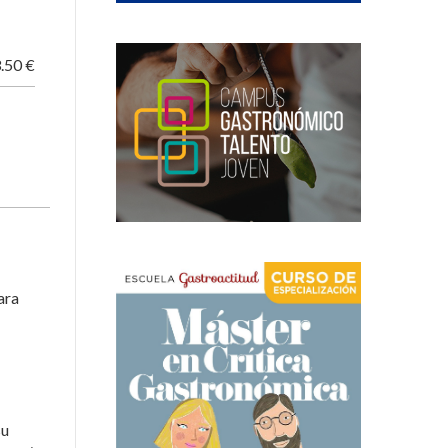
.50 €
ara
su