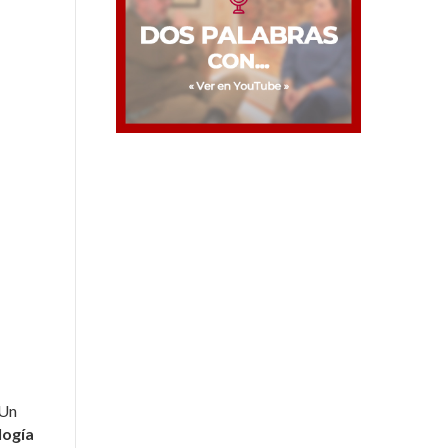
 Un
ogía