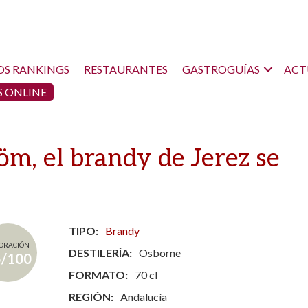
OS RANKINGS
RESTAURANTES
GASTROGUÍAS
ACT
 ONLINE
m, el brandy de Jerez se
TIPO
Brandy
ORACIÓN
DESTILERÍA
Osborne
5/100
FORMATO
70 cl
REGIÓN
Andalucía