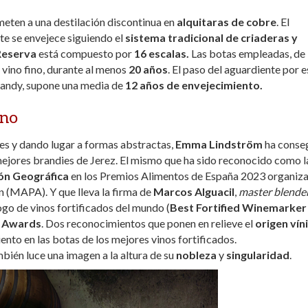
meten a una destilación discontinua en
alquitaras de cobre
. El
te se envejece siguiendo el
sistema tradicional de criaderas y
Reserva
está compuesto por
16 escalas.
Las botas empleadas, de
 vino fino, durante al menos
20 años
. El paso del aguardiente por e
brandy, supone una media de
12 años de envejecimiento.
ano
res y dando lugar a formas abstractas,
Emma Lindström
ha conse
mejores brandies de Jerez. El mismo que ha sido reconocido como l
ión Geográfica
en los Premios Alimentos de España 2023 organiz
n (MAPA). Y que lleva la firma de
Marcos Alguacil
,
master blende
go de vinos fortificados del mundo (
Best Fortified Winemarker
e Awards
. Dos reconocimientos que ponen en relieve el
origen vín
ento en las botas de los mejores vinos fortificados.
ambién luce una imagen a la altura de su
nobleza
y
singularidad
.