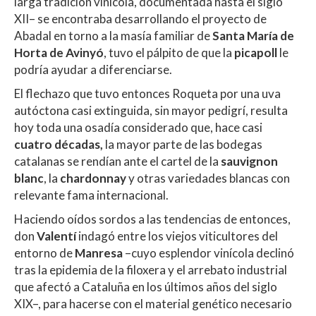
larga tradición vinícola, documentada hasta el siglo
XII– se encontraba desarrollando el proyecto de
Abadal en torno a la masía familiar de
Santa María de
Horta de Avinyó
, tuvo el pálpito de que la
picapoll
le
podría ayudar a diferenciarse.
El flechazo que tuvo entonces Roqueta por una uva
autóctona casi extinguida, sin mayor pedigrí, resulta
hoy toda una osadía considerado que, hace casi
cuatro décadas,
la mayor parte de las bodegas
catalanas se rendían ante el cartel de la
sauvignon
blanc
, la
chardonnay
y otras variedades blancas con
relevante fama internacional.
Haciendo oídos sordos a las tendencias de entonces,
don
Valentí
indagó entre los viejos viticultores del
entorno de
Manresa
–cuyo esplendor vinícola declinó
tras la epidemia de la filoxera y el arrebato industrial
que afectó a Cataluña en los últimos años del siglo
XIX–, para hacerse con el material genético necesario