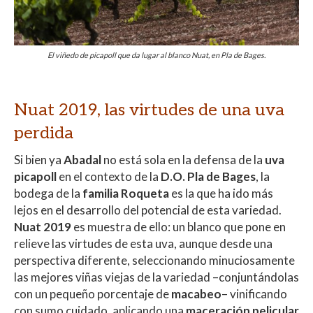
El viñedo de picapoll que da lugar al blanco Nuat, en Pla de Bages.
Nuat 2019, las virtudes de una uva
perdida
Si bien ya
Abadal
no está sola en la defensa de la
uva
picapoll
en el contexto de la
D.O. Pla de Bages
, la
bodega de la
familia Roqueta
es la que ha ido más
lejos en el desarrollo del potencial de esta variedad.
Nuat 2019
es muestra de ello: un blanco que pone en
relieve las virtudes de esta uva, aunque desde una
perspectiva diferente, seleccionando minuciosamente
las mejores viñas viejas de la variedad –conjuntándolas
con un pequeño porcentaje de
macabeo
– vinificando
con sumo cuidado, aplicando una
maceración pelicular