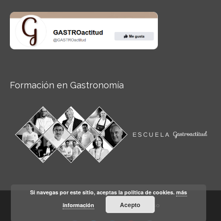
Formación en Gastronomía
Si navegas por este sitio, aceptas la política de cookies.
más
Acepto
información
Aviso legal
Condiciones de Uso