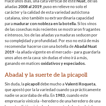
Hace unos días, una cata vertical de este
Nuat
, de las
añadas
2008 al 2019
, puso en relieve no solo el
carácter y la calidad de esta variedad autóctona
catalana, sino también su extraordinaria capacidad
para
madurar con nobleza en la botella.
Si los vinos
de las cosechas más recientes se mostraron fragantes
e intensos, los de las añadas ya maduras seducen por
su complejidad y profundidad. Por eso no está de más
recomendar hacerse con una botella de
Abadal Nuat
2019
–la añada vigente en el mercado– para guardarla
unos años en la cava: sin dudas el vino irá a más,
ganando en matices
oxidativos y especiados.
Abadal y la suerte de la picapoll
Sin duda, la
picapoll
debe mucho a
Valentí Roqueta
,
que apostó por la la variedad cuando ya prácticamente
nadie se acordaba de ella. En
1983
, cuando este
empresario vinícola –heredero de una heredero de una