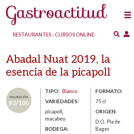
RESTAURANTES
-
CURSOS ONLINE
Abadal Nuat 2019, la
esencia de la picapoll
TIPO
Blanco
FORMATO
VALORACIÓN
VARIEDADES
75 cl
93/100
picapoll,
ORIGEN
macabeo
D.O. Pla de
BODEGA
Bages