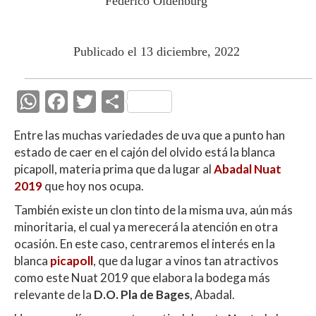
Federico Oldenburg
Publicado el 13 diciembre, 2022
W
F
T
C
h
ac
w
o
Entre las muchas variedades de uva que a punto han
at
e
itt
m
estado de caer en el cajón del olvido está la blanca
s
b
er
p
picapoll, materia prima que da lugar al
Abadal Nuat
A
o
ar
2019
que hoy nos ocupa.
p
o
ti
También existe un clon tinto de la misma uva, aún más
minoritaria, el cual ya merecerá la atención en otra
p
k
r
ocasión. En este caso, centraremos el interés en la
blanca
picapoll
, que da lugar a vinos tan atractivos
como este Nuat 2019 que elabora la bodega más
relevante de la
D.O. Pla de Bages
, Abadal.