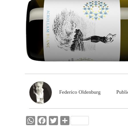
Federico Oldenburg
Publi
W
F
T
C