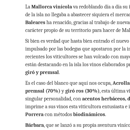
h
ac
w
o
La
Mallorca vinícola
va redoblando día a día su 
at
e
itt
m
de la isla no llegaba a abastecer siquiera el merc
s
b
er
p
Baleares
ha renacido, gracias al trabajo de nueva
A
o
ar
carácter propio de su territorio para hacer de Ma
p
o
ti
Si bien es verdad que hasta bien entrado el nuevo
p
k
r
impulsado por las bodegas que apostaron por la 
recientes los viticultores se han volcado con may
están destacando en la isla los vinos elaborados 
giró y premsal
.
Es el caso del blanco que aquí nos ocupa,
Acroll
premsal (70%)
y
giró ros (30%)
, esta última 
singular personalidad, con
acentos herbáceos, d
imprime a sus vinos esta viticultora entusiasta e 
Porrera
con métodos
biodinámicos
.
Bárbara
, que se lanzó a su propia aventura viníc