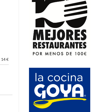
O
14 €