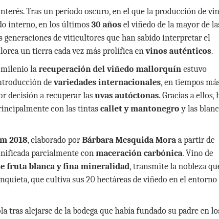
interés. Tras un período oscuro, en el que la producción de vi
ado interno, en los últimos
30 años
el viñedo de la mayor de la
s generaciones de viticultores que han sabido interpretar el
llorca un tierra cada vez más prolífica en
vinos auténticos
.
 milenio la
recuperación del viñedo mallorquín
estuvo
introducción de
variedades internacionales
, en tiempos má
or decisión a recuperar las
uvas autóctonas
. Gracias a ellos,
principalmente con las tintas
callet y mantonegro
y las blan
am 2018
, elaborado por
Bárbara Mesquida Mora
a partir de
vinificada parcialmente con
maceración carbónica
. Vino de
e fruta blanca y fina mineralidad
, transmite la nobleza qu
inquieta, que cultiva sus 20 hectáreas de viñedo en el entorno
ola tras alejarse de la bodega que había fundado su padre en lo