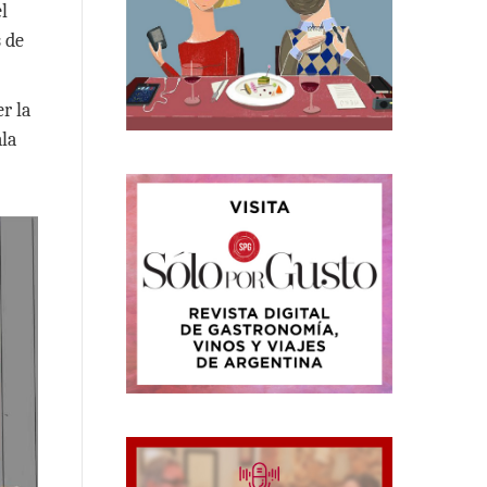
l
s de
r la
ala