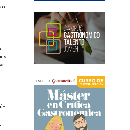
nos
s
s
 hoy
cas
e
 de
s