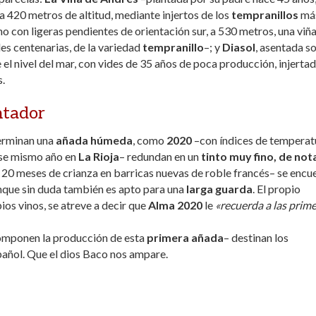
a 420 metros de altitud, mediante injertos de los
tempranillos
má
no con ligeras pendientes de orientación sur, a 530 metros, una viñ
des centenarias, de la variedad
tempranillo
–; y
Diasol
, asentada s
el nivel del mar, con vides de 35 años de poca producción, injerta
s.
ntador
terminan una
añada húmeda
, como
2020
–con índices de temperat
ese mismo año en
La Rioja
– redundan en un
tinto muy fino, de not
 20 meses de crianza en barricas nuevas de roble francés– se encu
nque sin duda también es apto para una
larga guarda
. El propio
ios vinos, se atreve a decir que
Alma 2020
le
«recuerda a las prim
mponen la producción de esta
primera añada
– destinan los
añol. Que el dios Baco nos ampare.