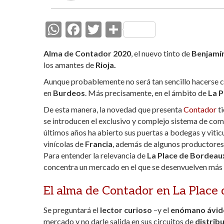
W
F
T
C
h
ac
w
o
Alma de Contador 2020
, el nuevo tinto de
Benjamí
at
e
itt
m
los amantes de
Rioja.
s
b
er
p
Aunque probablemente no será tan sencillo hacerse c
A
o
ar
en
Burdeos
. Más precisamente, en el ámbito de
La P
p
o
ti
De esta manera, la novedad que presenta
Contador
ti
p
k
r
se introducen el exclusivo y complejo sistema de co
últimos años ha abierto sus puertas a bodegas y vitic
vinícolas de
Francia
, además de algunos productores
Para entender la relevancia de
La Place de Bordeau
concentra un mercado en el que se desenvuelven más
El alma de Contador en La Place
Se preguntará el
lector curioso
–y el
enómano ávid
mercado y no darle salida en sus circuitos de
distrib