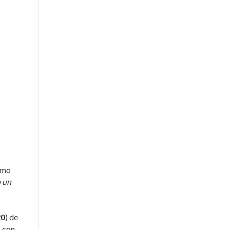
mo
o un
20
) de
, con