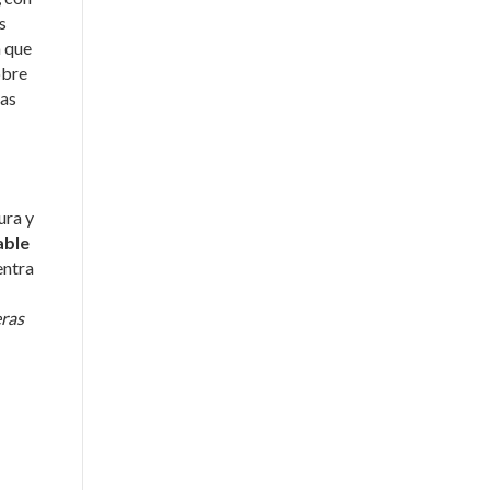
s
a que
obre
das
ura y
able
entra
eras