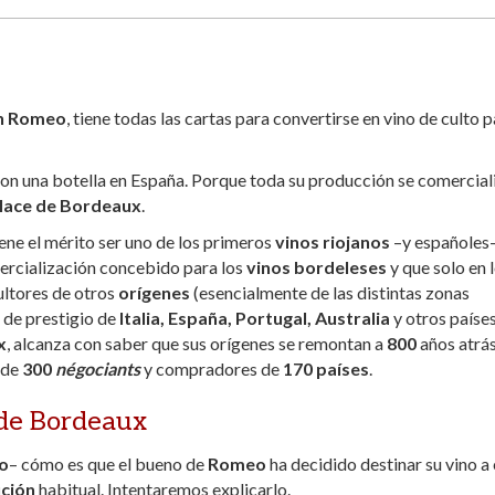
n Romeo
, tiene todas las cartas para convertirse en vino de culto 
on una botella en España. Porque toda su producción se comercial
lace de Bordeaux
.
ene el mérito ser uno de los primeros
vinos riojanos
–y españoles
mercialización concebido para los
vinos
bordeleses
y que solo en 
ultores de otros
orígenes
(esencialmente de las distintas zonas
 de prestigio de
Italia, España, Portugal, Australia
y otros países
x
, alcanza con saber que sus orígenes se remontan a
800
años atrás
 de
300
négociants
y compradores de
170 países
.
 de Bordeaux
o
– cómo es que el bueno de
Romeo
ha decidido destinar su vino a
ución
habitual. Intentaremos explicarlo.