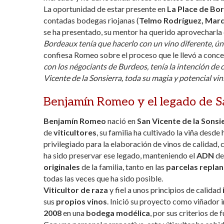
La oportunidad de estar presente en
La Place de Bo
contadas bodegas riojanas (
Telmo Rodríguez, Marq
se ha presentado, su mentor ha querido aprovecharla 
Bordeaux tenía que hacerlo con un vino diferente, úni
confiesa Romeo sobre el proceso que le llevó a conc
con los négociants de Burdeos, tenía la intención de 
Vicente de la Sonsierra, toda su magia y potencial viní
Benjamín Romeo y el legado de S
Benjamín Romeo
nació en
San Vicente de la Sonsi
de
viticultores
, su familia ha cultivado la viña desd
privilegiado para la elaboración de vinos de calidad,
ha sido preservar ese legado, manteniendo el
ADN
de
originales
de la familia, tanto en las
parcelas repla
todas las veces que ha sido posible.
Viticultor de raza
y fiel a unos principios de calidad
sus
propios vinos
. Inició su proyecto como viñador
2008
en una
bodega modélica
, por sus criterios de 