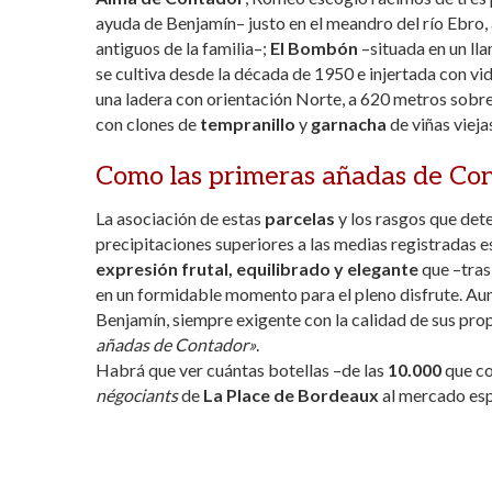
ayuda de Benjamín– justo en el meandro del río Ebro, 
antiguos de la familia–;
El Bombón
–situada en un lla
se cultiva desde la década de 1950 e injertada con vi
una ladera con orientación Norte, a 620 metros sobre 
con clones de
tempranillo
y
garnacha
de viñas vieja
Como las primeras añadas de Co
La asociación de estas
parcelas
y los rasgos que de
precipitaciones superiores a las medias registradas 
expresión frutal, equilibrado y elegante
que –tras
en un formidable momento para el pleno disfrute. Au
Benjamín, siempre exigente con la calidad de sus prop
añadas de Contador»
.
Habrá que ver cuántas botellas –de las
10.000
que co
négociants
de
La Place de Bordeaux
al mercado esp