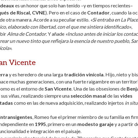
rdeaux
es un honor que solo han tenido –y en tiempos recientes–
ués de Riscal, CVNE
). Pero en el caso de
Contador
, cuando la o
de otra manera. Acorde a su peculiar estilo.
«Si entraba en La Place
co, elaborado con libertad, con el que me sintiera identificado»
,
ebir
Alma de Contador
. Y añade
«Incluso antes de iniciar los conta
crear un nuevo tinto que reflejara la esencia de nuestro pueblo, Sa
cola».
an Vicente
erra
y es heredero de una larga
tradición vinícola
. Hijo, nieto y bi
e hace muchas generaciones, con una fuerte raigambre en un territor
 como es el entorno de
San Vicente
. Una de las obsesiones de
Benj
 sus viñas, realizando siempre una
selección masal
de las
vides
ntadas
como en las de nueva adquisición, realizando injertos
in situ
intransigentes
, Romeo fue el primer miembro de su familia en fir
 independiente en
1995
, primero en un
modesto garaje
y a partir d
funcionalidad e integración en el paisaje.