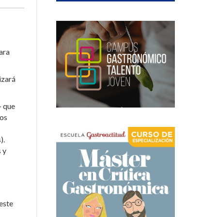
para
izará
– que
los
).
 y
 este