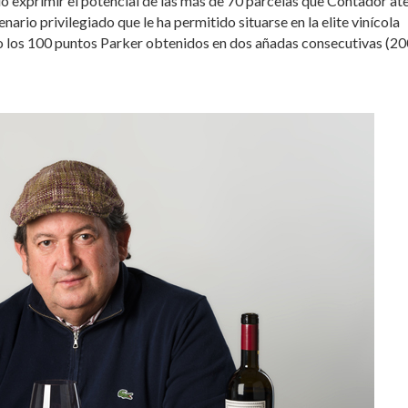
do exprimir el potencial de las más de 70 parcelas que Contador at
cenario privilegiado que le ha permitido situarse en la elite vinícola
o los 100 puntos Parker obtenidos en dos añadas consecutivas (20