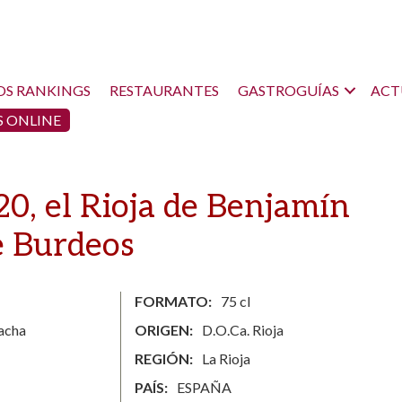
OS RANKINGS
RESTAURANTES
GASTROGUÍAS
ACT
 ONLINE
0, el Rioja de Benjamín
e Burdeos
FORMATO
75 cl
nacha
ORIGEN
D.O.Ca. Rioja
REGIÓN
La Rioja
PAÍS
ESPAÑA