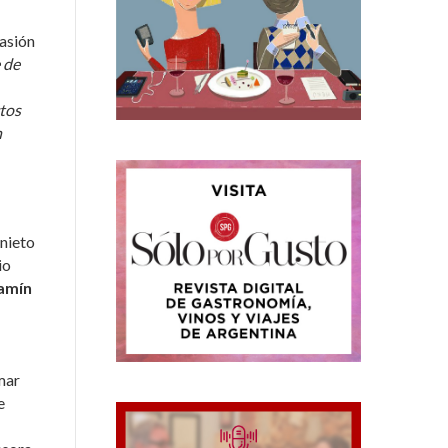
casión
 de
ctos
n
snieto
io
amín
mar
e