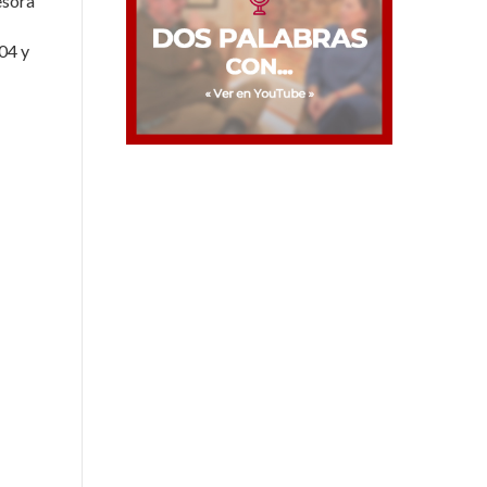
esora
04 y