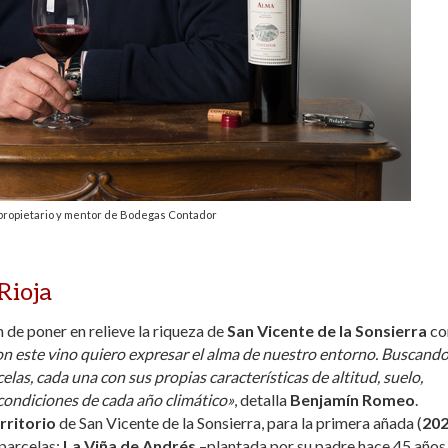
ropietario y mentor de Bodegas Contador
Rioja
n de poner en relieve la riqueza de
San Vicente de la Sonsierra
co
n este vino quiero expresar el alma de nuestro entorno. Buscand
elas, cada una con sus propias características de altitud, suelo,
condiciones de cada año climático»
, detalla
Benjamín Romeo
.
rritorio
de San Vicente de la Sonsierra, para la primera añada (
20
parcelas:
La Viña de Andrés
–plantada por su padre hace 45 años