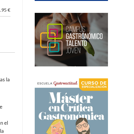
.95 €
as la
a
de
n el
la