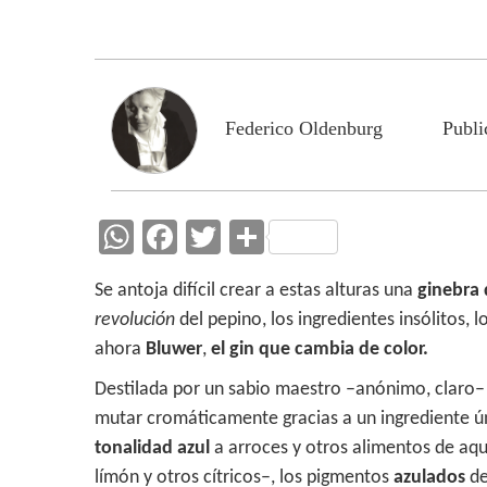
Federico Oldenburg
Publi
W
F
T
C
h
ac
w
o
Se antoja difícil crear a estas alturas una
ginebra
at
e
itt
m
revolución
del pepino, los ingredientes insólitos, 
s
b
er
p
ahora
Bluwer
,
el gin que cambia de color.
A
o
ar
Destilada por un sabio maestro –anónimo, claro–
p
o
ti
mutar cromáticamente gracias a un ingrediente ú
p
k
r
tonalidad azul
a arroces y otros alimentos de aqu
límón y otros cítricos–, los pigmentos
azulados
de