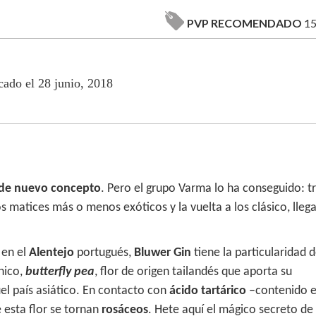
PVP RECOMENDADO
15
cado el 28 junio, 2018
 de nuevo concepto
. Pero el grupo Varma lo ha conseguido: tr
los matices más o menos exóticos y la vuelta a los clásico, lleg
 en el
Alentejo
portugués,
Bluwer Gin
tiene la particularidad 
nico,
butterfly pea
, flor de origen tailandés que aporta su
el país asiático. En contacto con
ácido tartárico
–contenido e
 esta flor se tornan
rosáceos
. Hete aquí el mágico secreto de 