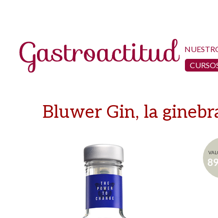
NUESTR
CURSOS
Bluwer Gin, la gineb
VAL
8