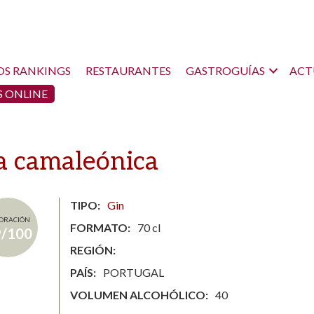
OS RANKINGS
RESTAURANTES
GASTROGUÍAS
ACT
 ONLINE
ra camaleónica
TIPO
Gin
ORACIÓN
FORMATO
70 cl
9/100
REGIÓN
PAÍS
PORTUGAL
VOLUMEN ALCOHÓLICO
40