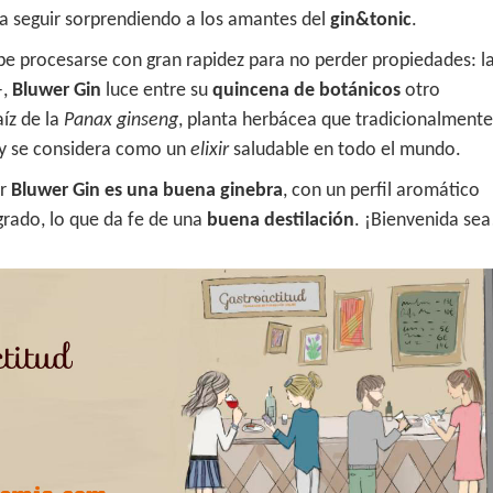
a seguir sorprendiendo a los amantes del
gin&tonic
.
 procesarse con gran rapidez para no perder propiedades: l
–,
Bluwer Gin
luce entre su
quincena de botánicos
otro
raíz de la
Panax ginseng
, planta herbácea que tradicionalmente
oy se considera como un
elixir
saludable en todo el mundo.
ir
Bluwer Gin es una buena ginebra
, con un perfil aromático
grado, lo que da fe de una
buena destilación
. ¡Bienvenida sea