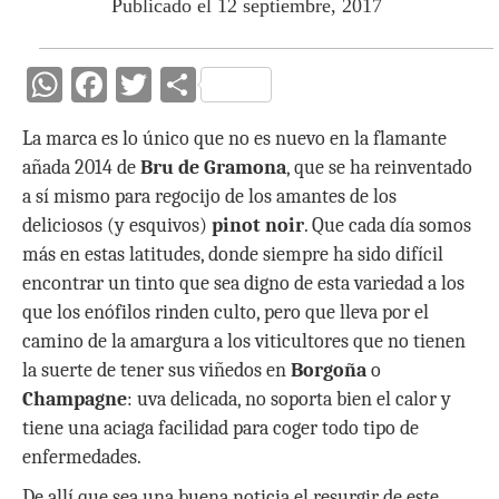
Publicado el 12 septiembre, 2017
W
F
T
C
h
ac
w
o
La marca es lo único que no es nuevo en la flamante
at
e
itt
m
añada 2014 de
Bru de Gramona
, que se ha reinventado
s
b
er
p
a sí mismo para regocijo de los amantes de los
A
o
ar
deliciosos (y esquivos)
pinot noir
. Que cada día somos
p
o
ti
más en estas latitudes, donde siempre ha sido difícil
encontrar un tinto que sea digno de esta variedad a los
p
k
r
que los enófilos rinden culto, pero que lleva por el
camino de la amargura a los viticultores que no tienen
la suerte de tener sus viñedos en
Borgoña
o
Champagne
: uva delicada, no soporta bien el calor y
tiene una aciaga facilidad para coger todo tipo de
enfermedades.
De allí que sea una buena noticia el resurgir de este