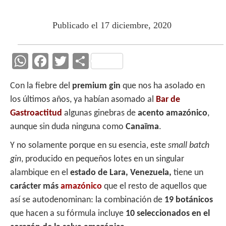
Publicado el 17 diciembre, 2020
W
F
T
C
h
ac
w
o
Con la fiebre del
premium gin
que nos ha asolado en
at
e
itt
m
los últimos años, ya habían asomado al
Bar de
s
b
er
p
Gastroactitud
algunas ginebras de
acento amazónico
,
A
o
ar
aunque sin duda ninguna como
Canaïma
.
p
o
ti
Y no solamente porque en su esencia, este
small batch
p
k
r
gin
, producido en pequeños lotes en un singular
alambique en el
estado de Lara, Venezuela,
tiene un
carácter más
amazónico
que el resto de aquellos que
así se autodenominan: la combinación de
19 botánicos
que hacen a su fórmula incluye
10 seleccionados en el