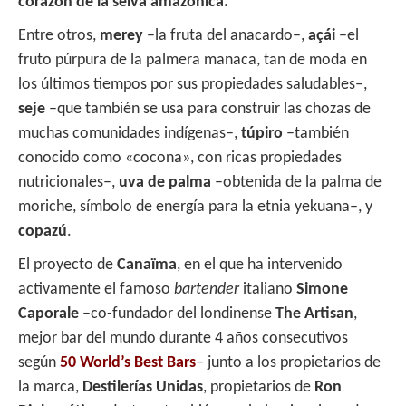
corazón de la selva amazónica.
Entre otros,
merey
–la fruta del anacardo–,
açái
–el
fruto púrpura de la palmera manaca, tan de moda en
los últimos tiempos por sus propiedades saludables–,
seje
–que también se usa para construir las chozas de
muchas comunidades indígenas–,
túpiro
–también
conocido como «cocona», con ricas propiedades
nutricionales–,
uva de palma
–obtenida de la palma de
moriche, símbolo de energía para la etnia yekuana–, y
copazú
.
El proyecto de
Canaïma
, en el que ha intervenido
activamente el famoso
bartender
italiano
Simone
Caporale
–co-fundador del londinense
The Artisan
,
mejor bar del mundo durante 4 años consecutivos
según
50 World’s Best Bars
– junto a los propietarios de
la marca,
Destilerías Unidas
, propietarios de
Ron