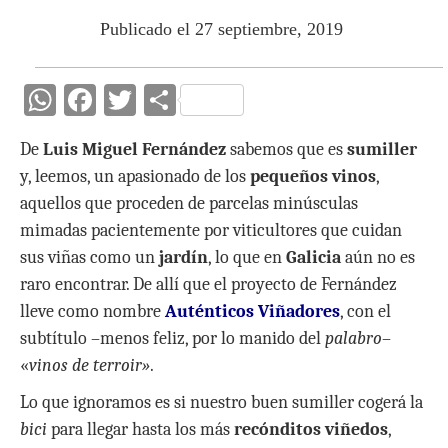
Publicado el 27 septiembre, 2019
W
F
T
C
h
ac
w
o
De
Luis Miguel Fernández
sabemos que es
sumiller
at
e
itt
m
y, leemos, un apasionado de los
pequeños vinos
,
s
b
er
p
aquellos que proceden de parcelas minúsculas
A
o
ar
mimadas pacientemente por viticultores que cuidan
p
o
ti
sus viñas como un
jardín
, lo que en
Galicia
aún no es
p
k
r
raro encontrar. De allí que el proyecto de Fernández
lleve como nombre
Auténticos Viñadores
, con el
subtítulo –menos feliz, por lo manido del
palabro
–
«
vinos de terroir»
.
Lo que ignoramos es si nuestro buen sumiller cogerá la
bici
para llegar hasta los más
recónditos viñedos
,