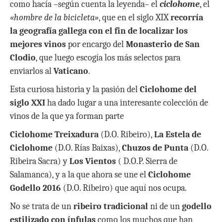
como hacía –según cuenta la leyenda– el
ciclohome
, el
«hombre de la bicicleta»
, que en el siglo XIX
recorría
la geografía gallega con el fin de localizar los
mejores vinos
por encargo del
Monasterio de San
Clodio
, que luego escogía los más selectos para
enviarlos al
Vaticano
.
Esta curiosa historia y la pasión del
Ciclohome del
siglo XXI
ha dado lugar a una interesante colección de
vinos de la que ya forman parte
Ciclohome Treixadura
(D.O. Ribeiro),
La Estela de
Ciclohome
(D.O. Rías Baixas),
Chuzos de Punta
(D.O.
Ribeira Sacra) y
Los Vientos
( D.O.P. Sierra de
Salamanca), y a la que ahora se une el
Ciclohome
Godello 2016
(D.O. Ribeiro) que aquí nos ocupa.
No se trata de un
ribeiro tradicional
ni de un
godello
estilizado con ínfulas
como los muchos que han