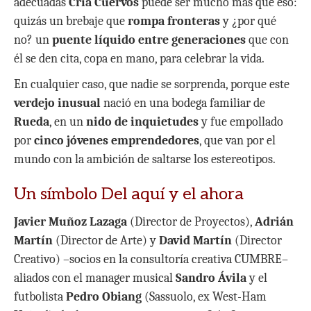
adecuadas
Cría Cuervos
puede ser mucho más que eso:
quizás un brebaje que
rompa fronteras
y ¿por qué
no? un
puente líquido entre generaciones
que con
él se den cita, copa en mano, para celebrar la vida.
En cualquier caso, que nadie se sorprenda, porque este
verdejo inusual
nació en una bodega familiar de
Rueda
, en un
nido de inquietudes
y fue empollado
por
cinco jóvenes emprendedores
, que van por el
mundo con la ambición de saltarse los estereotipos.
Un símbolo Del aquí y el ahora
Javier Muñoz Lazaga
(Director de Proyectos),
Adrián
Martín
(Director de Arte) y
David Martín
(Director
Creativo) –socios en la consultoría creativa CUMBRE–
aliados con el manager musical
Sandro Ávila
y el
futbolista
Pedro Obiang
(Sassuolo, ex West-Ham