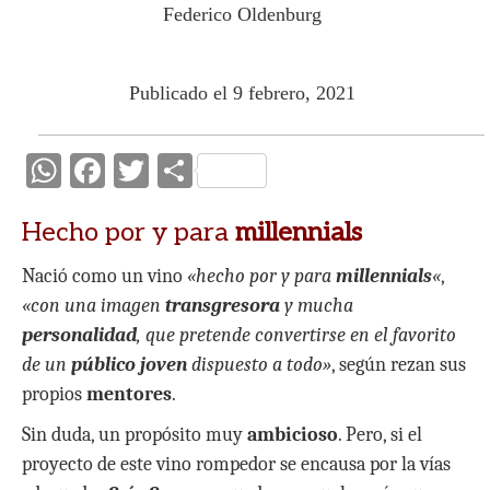
Federico Oldenburg
Publicado el 9 febrero, 2021
W
F
T
C
h
ac
w
o
Hecho por y para
millennials
at
e
itt
m
s
b
er
p
Nació como un vino
«hecho por y para
millennials
«
,
A
o
ar
«con una imagen
transgresora
y mucha
personalidad
p
o
, que pretende convertirse en el favorito
ti
de un
público joven
dispuesto a todo»
, según rezan sus
p
k
r
propios
mentores
.
Sin duda, un propósito muy
ambicioso
. Pero, si el
proyecto de este vino rompedor se encausa por la vías