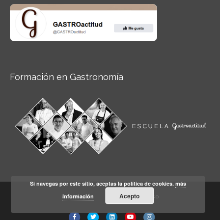
Formación en Gastronomía
Si navegas por este sitio, aceptas la política de cookies.
más
Acepto
información
Aviso legal
Condiciones de Uso
Facebook
Twitter
Linkedin
Youtube
Instagram