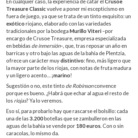
En cualquier caso, la experiencia de catar el
Crusoe
Treasure Classic
vuelve a poner mi escepticismo en
fuera de juego, ya que se trata de un tinto exquisito: un
exótico
riojano, elaborado con las variedades
tradicionales por la bodega
Murillo Viteri
–por
encargo de Crusoe Treasure, empresa especializada
en bebidas
de inmersión
–, que, tras reposar un año en
barricas y otro bajo las aguas de la bahía de Plentzia,
ofrece un carácter muy
distintivo
: fino, más ligero que
la mayor parte de los riojas, con notas de fruta madura
y un ligero acento… ¡
marino
!
Sugestión o no, este tinto
de Robinson
convence
porque es bueno. ¿Habrá que echar al agua el resto de
los
riojas
? Ya lo veremos.
Eso sí, para probarlo hay que rascarse el bolsillo: cada
una de las
3.200
botellas que se zambulleron en las
aguas de la bahía se vende por
180
euros
. Con o sin
caracolas, lo mismo da.