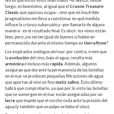
No es que estos vinos sean malos –el Sketch, desde
luego, es buenísimo, al igual que el
Crusoe Treasure
Classic
que aquí nos ocupa–, sino que mi insufrible
pragmatismo me lleva a cuestionar en qué medida
influye la
crianza subacuática
–por llamarla de alguna
manera– en el resultado final. Es decir: los vinos están
bien, pero ¿no serían igual de buenos si hubieran
permanecido durante el mismo tiempo en
tierra firme
?
Los inspirados
enólogos del mar
, por contra, creen que
la
evolución
del vino, bajo el agua, resulta más
armónica
e incluso más
rápida
. Además, algunos
aseguran que durante la permanencia de las botellas
en el mar se producen pequeñas filtraciones de agua
que aportan al vino un fino
matiz salino
. Esto último
habrá que comprobarlo, ya que por lo visto las botellas
que se sumergen en el mar están aseguradas por un
lacre
que impide que el corcho ceda ante la presión del
agua (y también que un pulpo se beba el vino).