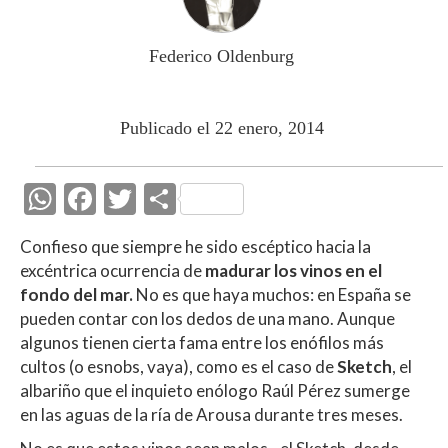
Federico Oldenburg
Publicado el 22 enero, 2014
W
F
T
C
h
ac
w
o
Confieso que siempre he sido escéptico hacia la
at
e
itt
m
excéntrica ocurrencia de
madurar los vinos en el
s
b
er
p
fondo del mar.
No es que haya muchos: en España se
A
o
ar
pueden contar con los dedos de una mano. Aunque
algunos tienen cierta fama entre los enófilos más
p
o
ti
cultos (o esnobs, vaya), como es el caso de
Sketch
, el
p
k
r
albariño que el inquieto enólogo Raúl Pérez sumerge
en las aguas de la ría de Arousa durante tres meses.