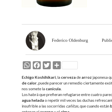
Federico Oldenburg
Publi
W
F
T
C
h
ac
w
o
Echigo Koshihikari
, la
cerveza
de
arroz
japonesa qu
at
e
itt
m
de calor
, puede parecer un remedio ciertamente exó
s
b
er
p
nos somete la
canícula
.
Los habrá que prefieran refugiarse entre cuatro pare
A
o
ar
agua helada
o repetir mil veces las duchas refrescan
p
o
ti
insufrible a las socorridas
cañitas
, que cuando están
b
entonan el
cuerpo
y el
alma
.