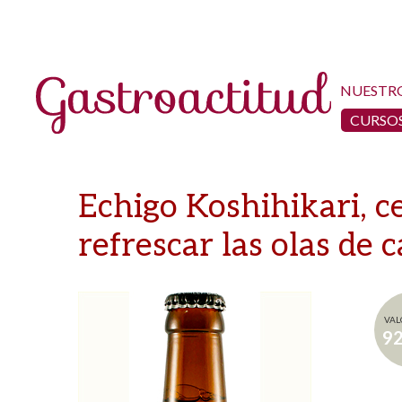
NUESTR
CURSOS
Echigo Koshihikari, c
refrescar las olas de c
VAL
9