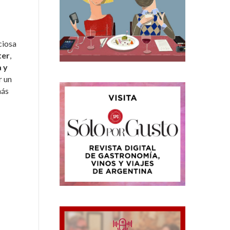
ciosa
ter
,
 y
r un
más