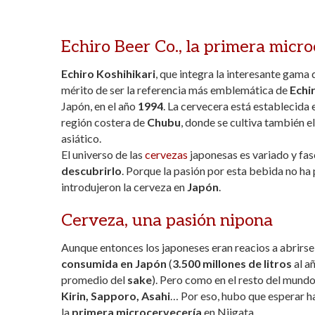
Echiro Beer Co., la primera micr
Echiro Koshihikari
, que integra la interesante gama
mérito de ser la referencia más emblemática de
Echi
Japón, en el año
1994
. La cervecera está establecida 
región costera de
Chubu
, donde se cultiva también e
asiático.
El universo de las
cervezas
japonesas es variado y fas
descubrirlo
. Porque la pasión por esta bebida no ha 
introdujeron la cerveza en
Japón
.
Cerveza, una pasión nipona
Aunque entonces los japoneses eran reacios a abrirse 
consumida en Japón
(
3.500 millones de litros
al añ
promedio del
sake
). Pero como en el resto del mundo
Kirin, Sapporo, Asahi
… Por eso, hubo que esperar h
la
primera microcervecería
en Niigata.