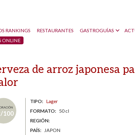
OS RANKINGS
RESTAURANTES
GASTROGUÍAS
ACT
 ONLINE
erveza de arroz japonesa pa
alor
TIPO
Lager
ORACIÓN
FORMATO
50 cl
2/100
REGIÓN
PAÍS
JAPON