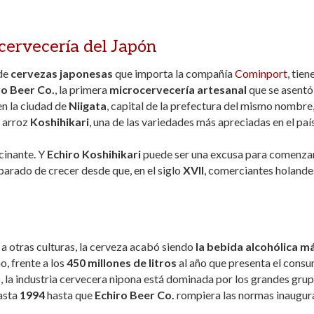
ocervecería del Japón
 de
cervezas japonesas
que importa la compañía
Cominport
, tien
ro Beer Co.
, la primera
microcervecería artesanal
que se asentó
en la ciudad de
Niigata
, capital de la prefectura del mismo nombre,
l arroz
Koshihikari
, una de las variedades más apreciadas en el paí
cinante. Y
Echiro Koshihikari
puede ser una excusa para comenza
parado de crecer desde que, en el siglo
XVII
, comerciantes holande
a otras culturas, la cerveza acabó siendo
la bebida alcohólica m
o, frente a los
450 millones de litros
al año que presenta el cons
, la industria cervecera nipona está dominada por los grandes grup
asta
1994
hasta que
Echiro Beer Co.
rompiera las normas inaugu