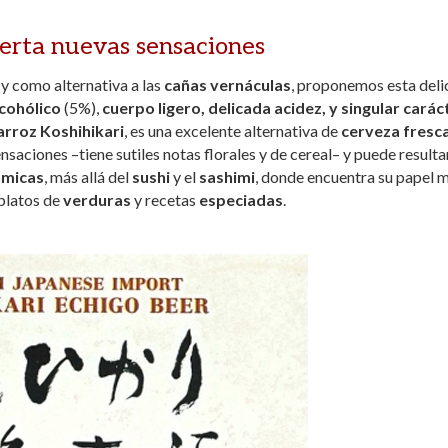
ierta nuevas sensaciones
y como alternativa a las
cañas
vernáculas
, proponemos esta deli
cohólico
(5%),
cuerpo ligero, delicada acidez, y singular carác
arroz Koshihikari
, es una excelente alternativa de
cerveza fresca
nsaciones –tiene sutiles notas florales y de cereal– y puede resulta
ómicas
, más allá del
sushi
y el
sashimi
, donde encuentra su papel 
 platos de
verduras
y recetas
especiadas
.