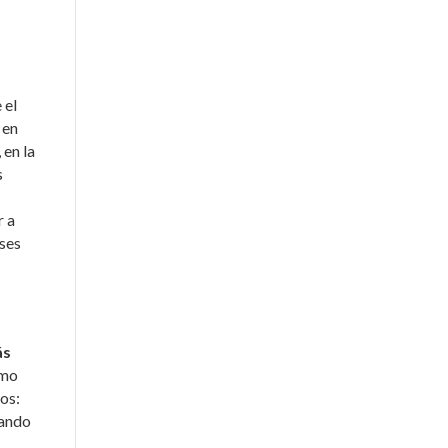
e el
 en
 en la
s
r a
ses
ás
umo
os:
rando