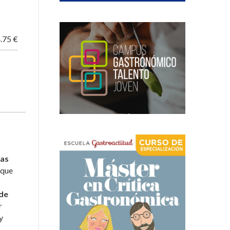
.75 €
las
 que
de
r
y