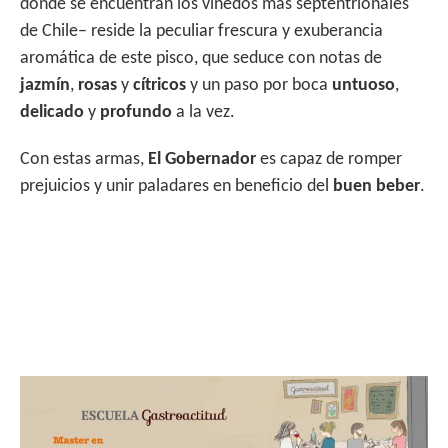
donde se encuentran los viñedos más septentrionales
de Chile– reside la peculiar frescura y exuberancia
aromática de este pisco, que seduce con notas de
jazmín
,
rosas
y
cítricos
y un paso por boca
untuoso
,
delicado
y
profundo
a la vez.
Con estas armas,
El Gobernador
es capaz de romper
prejuicios y unir paladares en beneficio del
buen beber
.