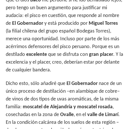
Que el dios
Baco
me perdone si he ido demasiado lejos,
pero tengo un buen argumento para justificar mi
audacia: el pisco en cuestión, que responde al nombre
de
El Gobernador
y está producido por
Miguel Torres
(la filial chilena del grupo español Bodegas Torres),
merece una oportunidad. Incluso por parte de los más
acérrimos defensores del pisco peruano. Porque es un
destilado
excelente
que se disfruta con
gran placer
. Y la
excelencia y el placer, creo, deberían estar por delante
de cualquier bandera.
Dicho esto, sólo añadiré que
El Gobernador
nace de un
único proceso de destilación –en alambique de cobre–
de vinos de dos tipos de uvas aromáticas, de la misma
familia:
moscatel de Alejandría y moscatel rosada
,
cosechadas en la zona de
Ovalle
, en el
valle de
Limarí
.
En la condición calcárea de los suelos de esta región –