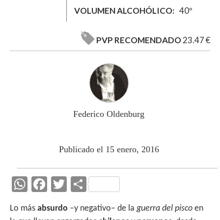
VOLUMEN ALCOHÓLICO
40º
PVP RECOMENDADO
23.47 €
Federico Oldenburg
Publicado el 15 enero, 2016
W
F
T
C
h
ac
w
o
Lo más
absurdo
–y negativo– de la
guerra del pisco
en
at
e
itt
m