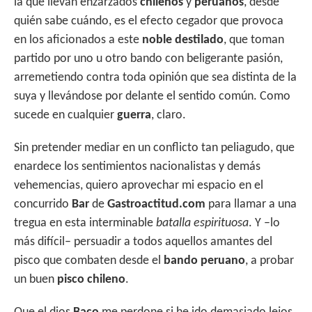
la que llevan enzarzados
chilenos
y
peruanos
, desde
s
b
er
p
quién sabe cuándo, es el efecto cegador que provoca
A
o
ar
en los aficionados a este
noble destilado
, que toman
p
o
ti
partido por uno u otro bando con beligerante pasión,
p
k
r
arremetiendo contra toda opinión que sea distinta de la
suya y llevándose por delante el sentido común. Como
sucede en cualquier
guerra
, claro.
Sin pretender mediar en un conflicto tan peliagudo, que
enardece los sentimientos nacionalistas y demás
vehemencias, quiero aprovechar mi espacio en el
concurrido
Bar
de
Gastroactitud.com
para llamar a una
tregua en esta interminable
batalla
espirituosa
. Y –lo
más difícil– persuadir a todos aquellos amantes del
pisco que combaten desde el
bando peruano
, a probar
un buen
pisco chileno
.