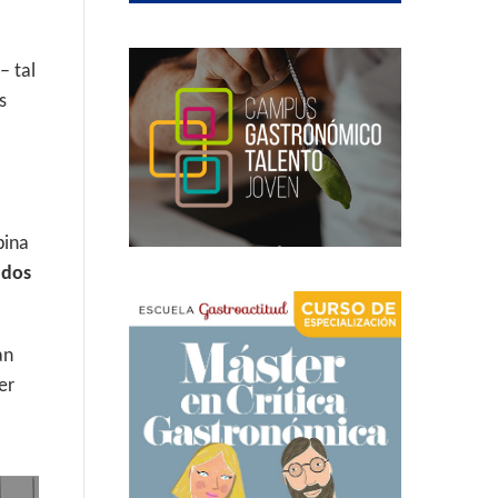
– tal
s
bina
y
dos
an
er