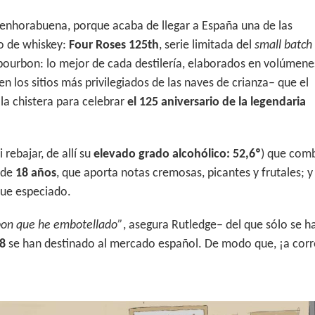
enhorabuena, porque acaba de llegar a España una de las
po de whiskey:
Four Roses 125th
, serie limitada del
small batch
bourbon: lo mejor de cada destilería, elaborados en volúmene
n los sitios más privilegiados de las naves de crianza– que el
la chistera para celebrar
el 125 aniversario de la legendaria
i rebajar, de allí su
elevado grado alcohólico: 52,6º
) que com
 de
18 años
, que aporta notas cremosas, picantes y frutales; 
que especiado.
bon que he embotellado”
, asegura Rutledge– del que sólo se h
8
se han destinado al mercado español. De modo que, ¡a corr