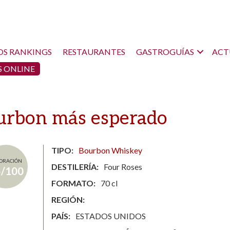
OS RANKINGS
RESTAURANTES
GASTROGUÍAS
ACT
 ONLINE
ourbon más esperado
TIPO
Bourbon Whiskey
ORACIÓN
DESTILERÍA
Four Roses
5/100
FORMATO
70 cl
REGIÓN
PAÍS
ESTADOS UNIDOS