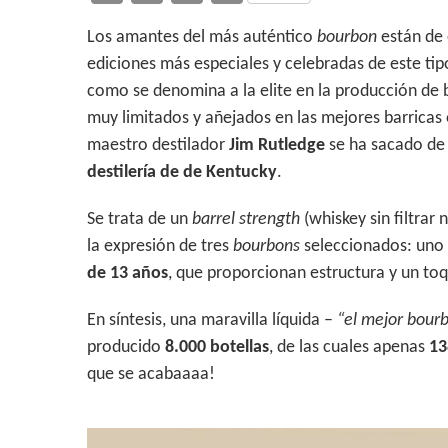
h
ac
w
o
Los amantes del más auténtico
bourbon
están de 
at
e
itt
m
ediciones más especiales y celebradas de este ti
s
b
er
p
como se denomina a la elite en la producción de 
A
o
ar
muy limitados y añejados en las mejores barricas e
p
o
ti
maestro destilador
Jim Rutledge
se ha sacado de 
p
k
r
destilería de de Kentucky
.
Se trata de un
barrel strength
(whiskey sin filtrar n
la expresión de tres
bourbons
seleccionados: uno
de 13 años
, que proporcionan estructura y un to
En síntesis, una maravilla líquida –
“el mejor bour
producido
8.000 botellas
, de las cuales apenas
13
que se acabaaaa!