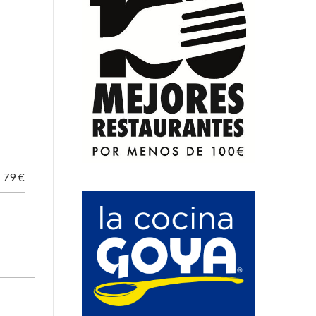
O
79 €