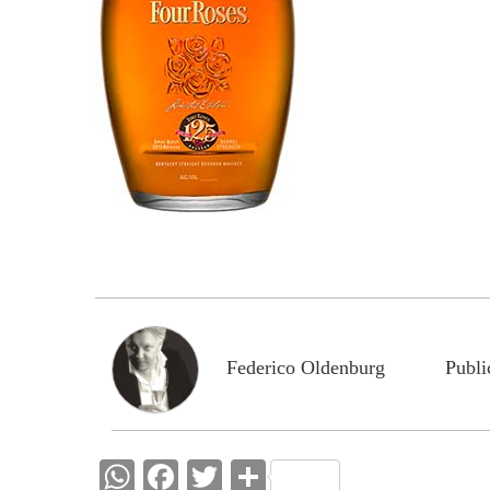
Federico Oldenburg
Publi
W
F
T
C