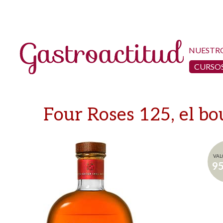
NUESTR
CURSOS
Four Roses 125, el b
VAL
9