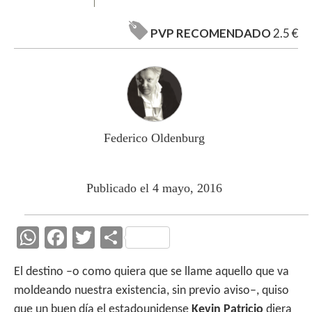
PVP RECOMENDADO
2.5 €
Federico Oldenburg
Publicado el 4 mayo, 2016
W
F
T
C
h
ac
w
o
El destino –o como quiera que se llame aquello que va
at
e
itt
m
moldeando nuestra existencia, sin previo aviso–, quiso
s
b
er
p
que un buen día el estadounidense
Kevin Patricio
diera