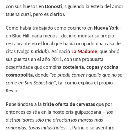
A
o
ar
con sus huesos en
Donosti
, siguiendo la estela del amor
p
o
ti
(suena cursi, pero es cierto).
p
k
r
Como había trabajado como cocinero en
Nueva York
–
en Blue Hill, nada menos– decidió montar su propio
restaurante en el local que había ocupado una casa de
citas (vulgo
puticlub
). Así nació
La Madame
, que abrió
sus puertas en el año 2011, con una propuesta
desenfadada que combina
coctelería, copas y cocina
cosmopolita
, donde
"se puede comer aquello que no se
come en San Sebastián"
, tal como explica el propio
Kevin.
Rebelándose a la
triste oferta de cervezas
que por
entonces existía en la hostelería guipuzcoana –
"los
distribuidores sólo me ofrecían las marcas más
conocidas, todas industriales"
–, Patricio se aventuró