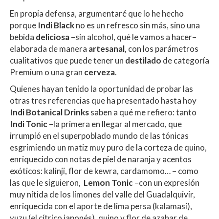
p
o
ti
En propia defensa, argumentaré que lo he hecho
p
k
r
porque
Indi Black
no es un refresco sin más, sino una
bebida
deliciosa
–sin alcohol, qué le vamos a hacer–
elaborada de manera
artesanal
, con los parámetros
cualitativos que puede tener un
destilado
de categoría
Premium o una gran
cerveza
.
Quienes hayan tenido la oportunidad de probar las
otras tres referencias que ha presentado hasta hoy
Indi Botanical Drinks
saben a qué me refiero: tanto
Indi Tonic
–la primera en llegar al mercado, que
irrumpió en el superpoblado mundo de las tónicas
esgrimiendo un matiz muy puro de la corteza de quino,
enriquecido con notas de piel de naranja y acentos
exóticos: kalinji, flor de kewra, cardamomo… – como
las que le siguieron,
Lemon Tonic
–con un expresión
muy nítida de los limones del valle del Guadalquivir,
enriquecida con el aporte de lima persa (kalamasi),
yuzu (el cítrico japonés), quino y flor de azahar de