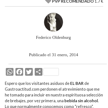
PVP RECOMENDADO
1.7 €
Federico Oldenburg
Publicado el 31 enero, 2014
W
F
T
C
h
ac
w
o
Espero que los visitantes asiduos de
EL BAR
de
at
e
itt
m
Gastroactitud.com perdonen el atrevimiento que me
s
b
er
p
he tomado para incluir en nuestra espirituosa selección
A
o
ar
de brebajes, por vez primera, una
bebida sin alcohol
.
Lo que normalmente conocemos como "refresco".