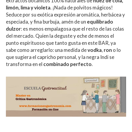
extractos botánicos 100% naturales de
nuez de cola,
limón, lima y violeta
. ¡Nada de polvitos mágicos!
Seduce por su exótica expresión aromática, herbácea y
especiada, y fina burbuja, amén de un
equilibrado
dulzor
: es menos empalagosa que el resto de las colas
del mercado. Quien la deguste y eche de menos el
punto espirituoso que tanto gusta en este BAR, ya
sabe como arreglarlo: una medida de
vodka
,
ron
o lo
que sugiera el capricho personal, y la negra Indi se
transforma en el
combinado perfecto
.