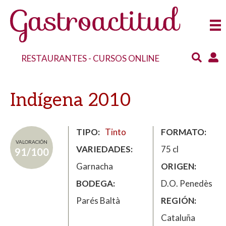
RESTAURANTES
-
CURSOS ONLINE
Indígena 2010
TIPO
Tinto
FORMATO
VALORACIÓN
VARIEDADES
75 cl
91/100
Garnacha
ORIGEN
BODEGA
D.O. Penedès
Parés Baltà
REGIÓN
Cataluña