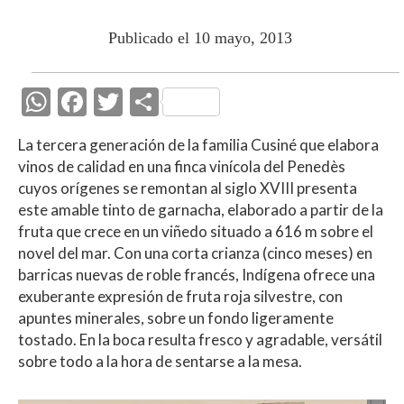
Publicado el 10 mayo, 2013
W
F
T
C
h
ac
w
o
La tercera generación de la familia Cusiné que elabora
at
e
itt
m
vinos de calidad en una finca vinícola del Penedès
s
b
er
p
cuyos orígenes se remontan al siglo XVIII presenta
A
o
ar
este amable tinto de garnacha, elaborado a partir de la
fruta que crece en un viñedo situado a 616 m sobre el
p
o
ti
novel del mar. Con una corta crianza (cinco meses) en
p
k
r
barricas nuevas de roble francés, Indígena ofrece una
exuberante expresión de fruta roja silvestre, con
apuntes minerales, sobre un fondo ligeramente
tostado. En la boca resulta fresco y agradable, versátil
sobre todo a la hora de sentarse a la mesa.